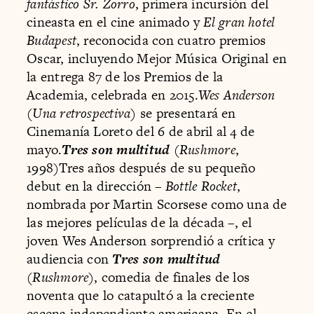
fantástico Sr. Zorro
, primera incursión del
cineasta en el cine animado y
El gran hotel
Budapest
, reconocida con cuatro premios
Oscar, incluyendo Mejor Música Original en
la entrega 87 de los Premios de la
Academia, celebrada en 2015.
Wes Anderson
(Una retrospectiva)
se presentará en
Cinemanía Loreto del 6 de abril al 4 de
mayo.
Tres son multitud
(
Rushmore
,
1998)Tres años después de su pequeño
debut en la dirección –
Bottle Rocket
,
nombrada por Martin Scorsese como una de
las mejores películas de la década –, el
joven Wes Anderson sorprendió a crítica y
audiencia con
Tres son multitud
(
Rushmore
), comedia de finales de los
noventa que lo catapultó a la creciente
escena independiente americana. En el