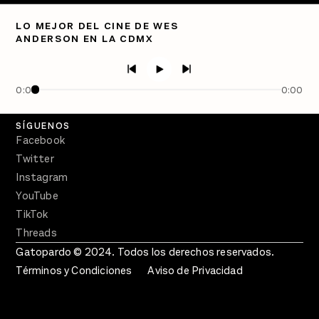
Directorio
LO MEJOR DEL CINE DE WES
ANDERSON EN LA CDMX
PÓDCASTS
Semanario Gatopardo
En Qué Momento
0:00
0:00
Crecer en Distopía
SÍGUENOS
Facebook
Twitter
Instagram
YouTube
TikTok
Threads
Gatopardo © 2024. Todos los derechos reservados.
Términos y Condiciones
Aviso de Privacidad