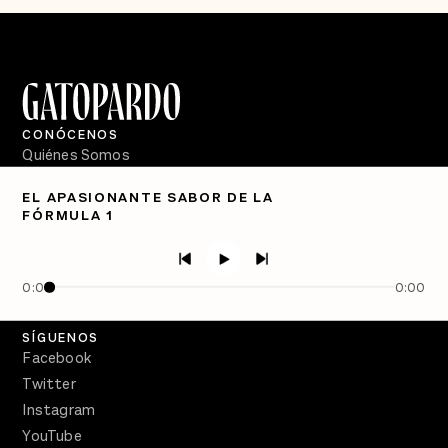
CONÓCENOS
Quiénes Somos
Directorio
EL APASIONANTE SABOR DE LA
FÓRMULA 1
PÓDCASTS
Semanario Gatopardo
En Qué Momento
0:00
0:00
Crecer en Distopía
SÍGUENOS
Facebook
Twitter
Instagram
YouTube