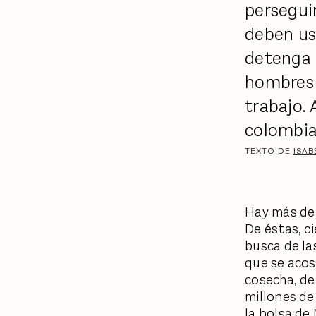
perseguir
deben usa
detenga 
hombres 
trabajo. 
colombia
TEXTO DE
ISAB
Hay más de 
De éstas, c
busca de la
que se acos
cosecha, de
millones de
la bolsa de