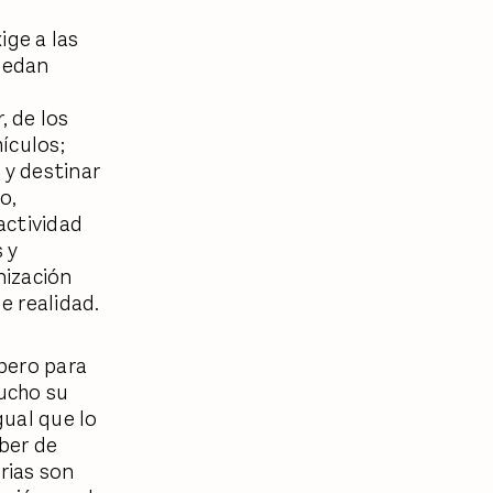
ige a las
puedan
 de los
hículos;
 y destinar
o,
actividad
 y
nización
e realidad.
pero para
ucho su
gual que lo
ber de
rias son