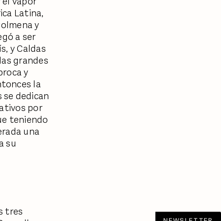
 el vapor
ica Latina,
 Colmena y
egó a ser
s, y Caldas
 las grandes
broca y
ntonces la
 se dedican
ativos por
ue teniendo
erada una
a su
s tres
NEWSLETTER