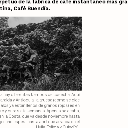
erpetuo de la fábrica de café instantáneo más gr
tina, Café Buendía.
a hay diferentes tiempos de cosecha. Aquí
saralda y Antioquia, la gruesa (como se dice
alos ya están llenos de granos rojos) es en
e y dura siete semanas. Apenas se acaba,
en la Costa, que va desde noviembre hasta
go, uno espera hasta abril que arranca en el
Huila, Tolima y Quindío”.