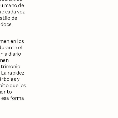
 su mano de
ue cada vez
stilo de
 doce
men en los
durante el
n a diario
enen
atrimonio
. La rapidez
árboles y
bito que los
miento
o esa forma