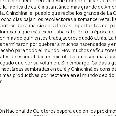
de la cordillera oriental desde donde se alcanza a ver
 la fábrica de café instantáneo más grande de Amér
a. Chinchiná, el pueblo que recibe los granos de La
ocho días bajan los recolectores a tomar cerveza, ll
centros de comercio de café más importantes del paí
olombiana que más exportaba café. Pero la época de
on más de quinientos trabajadores quedó atrás. La 
s terminaron por quebrar a muchos hacendados y e
acabó para todo el mundo. Hoy muchos caficultores
cafés de especialidad en microlotes que son más lucr
regado que por su volumen. Sin embargo, Caldas sig
 hectáreas sembradas en café y Chinchiná es consid
s más productivas por hectárea en el mundo debido 
n.
ón Nacional de Cafeteros espera que en los próximo