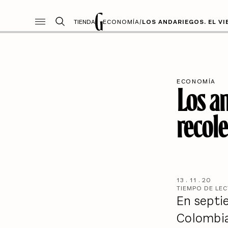
TIENDA
ECONOMÍA
/
LOS ANDARIEGOS. EL VI
ECONOMÍA
Los an
recol
13
.
11
.
20
TIEMPO DE LE
En septi
Colombia