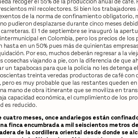
eda recoger el 55% de la producción anual de café. P
rescientos mil recolectores. Si bien los trabajadores
exentos de la norma de confinamiento obligatorio,
no pudieron desplazarse durante cinco meses debido
s carreteras. El 1 de septiembre se inauguró la apert
intermunicipal en Colombia, pero los precios de los 
 hasta en un 50% pues más de quinientas empresas
iquidación. Por eso, muchos deberán regresar a la vie
s cosechas viajando a pie, con la diferencia de que a
r un tapabocas para que la policía no les detenga el
doscientas treinta veredas productoras de café con
, pero es muy probable que las restantes queden en 
na mano de obra itinerante que se moviliza en trans
aja capacidad económica, el cumplimiento de los pr
d es reducido.
 cuatro meses, once andariegos están confinado
na finca encumbrada a mil seiscientos metros de
adera de la cordillera oriental desde donde se al