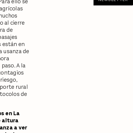
ara ello se
 agrícolas
 muchos
 al cierre
ura de
pasajes
 están en
ja usanza de
hora
 paso. A la
 contagios
riesgo,
porte rural
otocolos de
s en La
 altura
canza a ver