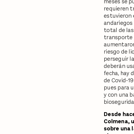
meses se pu
requieren t
estuvieron 
andariegos 
total de la
transporte 
aumentaron
riesgo de l
perseguir la
deberán usa
fecha, hay 
de Covid-19
pues para u
y con una b
biosegurida
Desde hace
Colmena, u
sobre una l