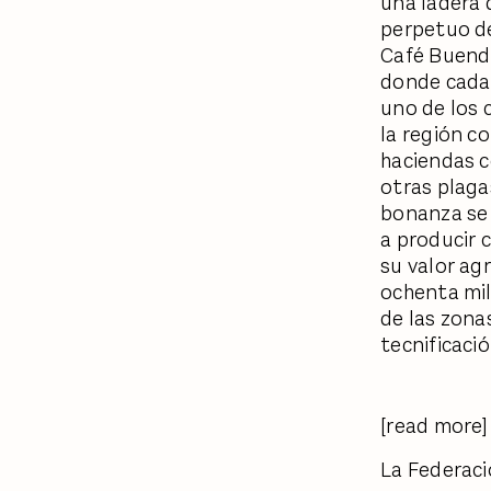
una ladera 
perpetuo de
Café Buendí
donde cada 
uno de los 
la región c
haciendas c
otras plaga
bonanza se 
a producir 
su valor ag
ochenta mil
de las zona
tecnificació
[read more]
La Federaci