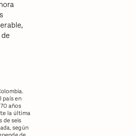
ahora
s
erable,
 de
Colombia.
l país en
 70 años
te la última
s de seis
cada, según
depende de