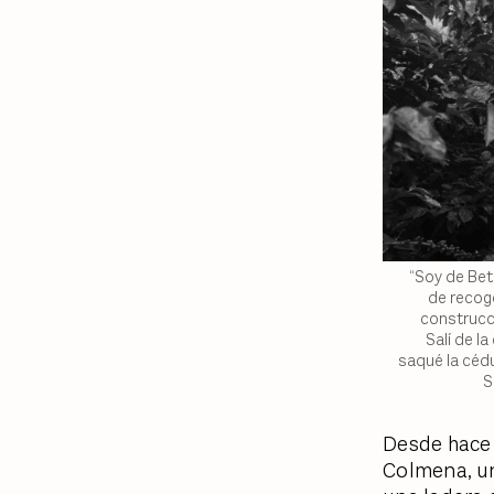
“Soy de Bet
de recog
construcci
Salí de la
saqué la cédu
S
Desde hace 
Colmena, un