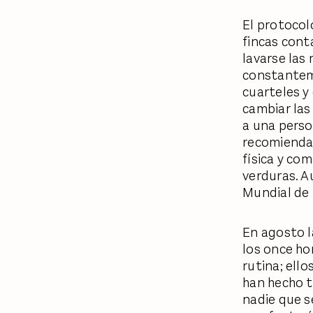
El protocol
fincas cont
lavarse las
constanteme
cuarteles y 
cambiar las
a una perso
recomiendan
física y com
verduras. A
Mundial de 
En agosto l
los once ho
rutina; ello
han hecho t
nadie que s