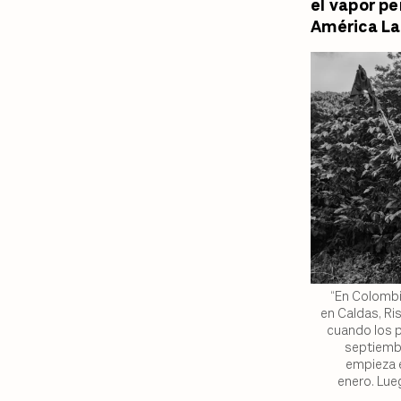
el vapor p
América La
“En Colombi
en Caldas, Ri
cuando los p
septiembr
empieza 
enero. Lue