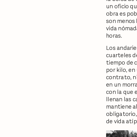
un oficio q
obra es pob
son menos l
vida nómada
horas.
Los andarie
cuarteles d
tiempo de c
por kilo, e
contrato, n
en un morral
con la que 
llenan las 
mantiene al
obligatorio
de vida atíp