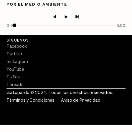
POR EL MEDIO AMBIENTE
PÓDCASTS
Semanario Gatopardo
En Qué Momento
0:00
0:00
Crecer en Distopía
SÍGUENOS
Facebook
Twitter
Instagram
YouTube
TikTok
Threads
Gatopardo © 2024. Todos los derechos reservados.
Términos y Condiciones
Aviso de Privacidad