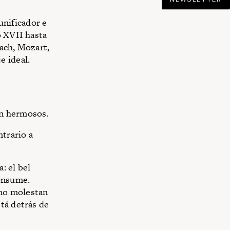
 unificador e
o XVII hasta
ach, Mozart,
e ideal.
an hermosos.
trario a
: el bel
consume.
no molestan
tá detrás de