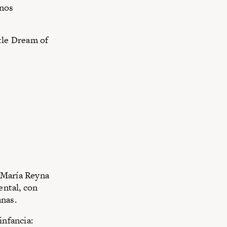
inos
tle Dream of
 María Reyna
ental, con
anas.
infancia: