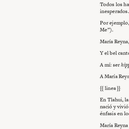
Todos los h
inesperados.
Por ejemplo
Me”).
María Reyna
Y el bel can
A mí: ser
hip
A María Reyn
{{ linea }}
En Tlahui, l
nació y vivió
énfasis en l
María Reyna 