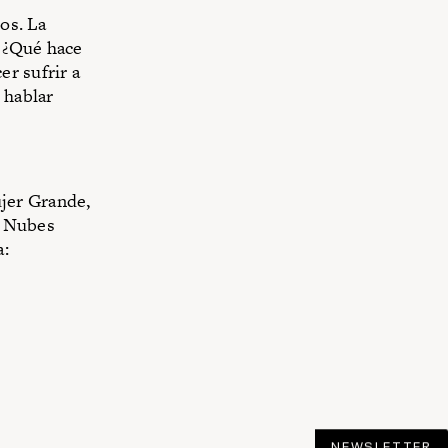
gos. La
. ¿Qué hace
r sufrir a
 hablar
jer Grande,
. Nubes
a:
NEWSLETTER