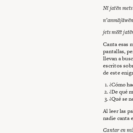
Nï jatën mets
n’anmäjäwën 
jets mëët jatë
Canta esas m
pantallas, p
llevan a bus
escritos sob
de este enig
¿Cómo hac
¿De qué m
¿Qué se ne
Al leer las 
nadie canta 
Cantar en mix