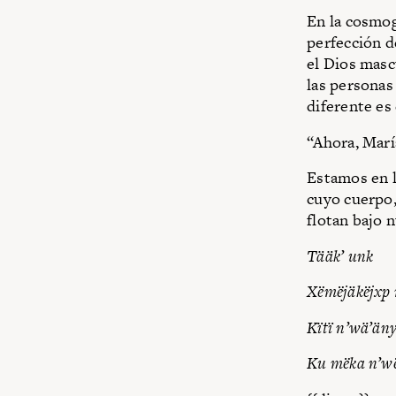
En la cosmogo
perfección d
el Dios masc
las personas
diferente es
“Ahora, Marí
Estamos en 
cuyo cuerpo,
flotan bajo n
Tääk’ unk
Xëmëjäkëjxp 
Kïtï n’wä’än
Ku mëka n’w