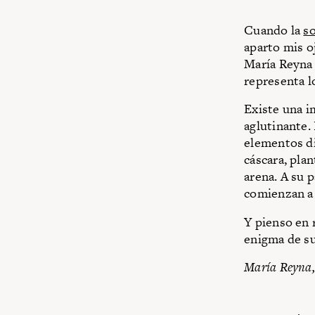
Cuando la
s
aparto mis o
María Reyna 
representa l
Existe una i
aglutinante.
elementos di
cáscara, plan
arena. A su p
comienzan a 
Y pienso en 
enigma de su
María Reyna, 