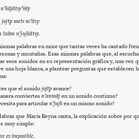
 n’käjätsy’këy
jojtp mets m’itsy
n ïxäm n’jujkätsy.
ismas palabras en mixe que tantas veces ha cantado fren
ersonas y montañas. Esas mismas palabras que, al escucha
car esos sonidos en su representación gráfica y, una vez 
re una hoja blanca, a plantear preguntas que establecen l
ma:
es que el sonido
jojtp
avance?
anera conviertes
n’anmäj
en un sonido continuo?
cesita para articular
n’jujk
en un mismo sonido?
palabras que María Reyna canta, la explicación sobre por q
es muy simple:
e es imposible
.