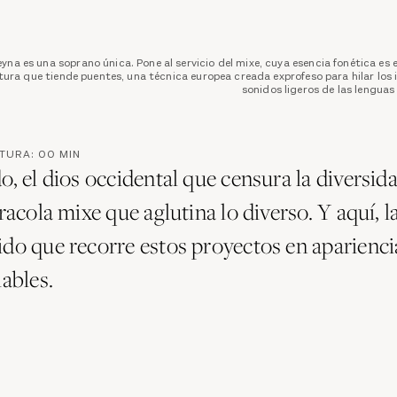
yna es una soprano única. Pone al servicio del mixe, cuya esencia fonética es el
tura que tiende puentes, una técnica europea creada exprofeso para hilar los 
sonidos ligeros de las lengua
CTURA:
00
MIN
o, el dios occidental que censura la diversid
aracola mixe que aglutina lo diverso. Y aquí, l
ido que recorre estos proyectos en aparienci
iables.