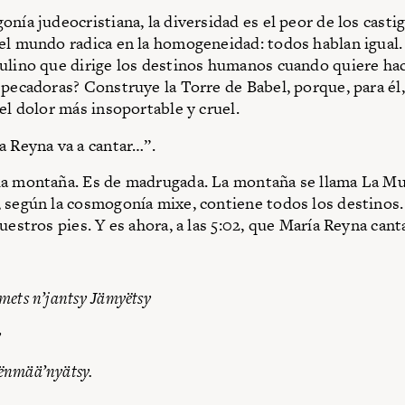
nía judeocristiana, la diversidad es el peor de los casti
el mundo radica en la homogeneidad: todos hablan igual
ulino que dirige los destinos humanos cuando quiere hace
 pecadoras? Construye la Torre de Babel, porque, para él,
 el dolor más insoportable y cruel.
a Reyna va a cantar…”.
la montaña. Es de madrugada. La montaña se llama La Mu
 según la cosmogonía mixe, contiene todos los destinos
uestros pies. Y es ahora, a las 5:02, que María Reyna cant
mets n’jantsy Jämyëtsy
y
ënmää’nyätsy.