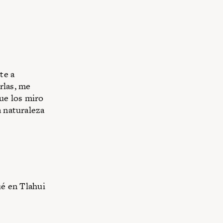
te a
rlas, me
que los miro
a naturaleza
ué en Tlahui