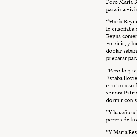
Pero María R
para ir a viv
“María Reyna 
le enseñaba 
Reyna comenz
Patricia, y l
doblar sában
preparar par
”Pero lo que
Estaba llovi
con toda su 
señora Patri
dormir con s
”Y la señora 
perros de la
”Y María Re