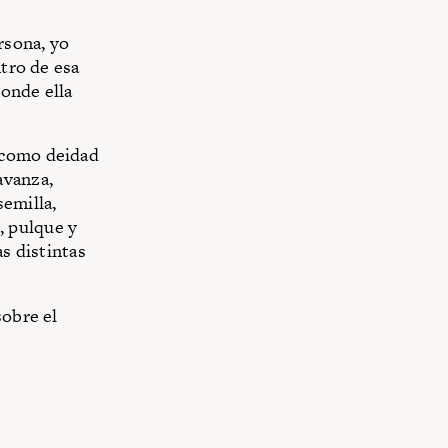
rsona, yo
ntro de esa
donde ella
 como deidad
avanza,
semilla,
l, pulque y
as distintas
sobre el