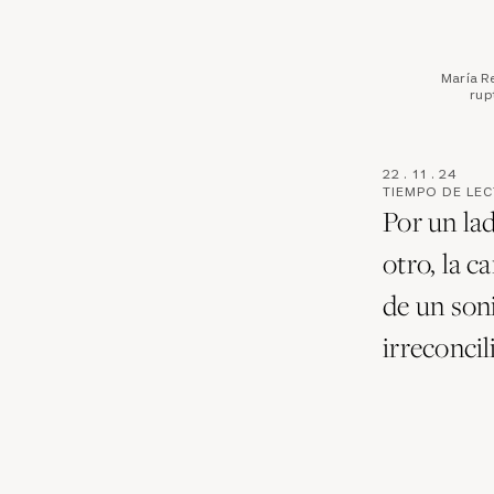
María Re
rup
22
.
11
.
24
TIEMPO DE LE
Por un lad
otro, la c
de un son
irreconcil