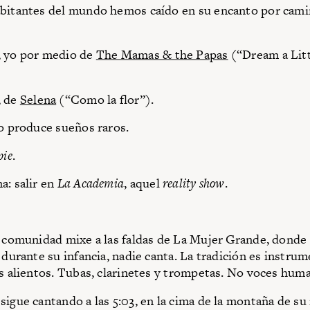
abitantes del mundo hemos caído en su encanto por cam
, yo por medio de
The Mamas & the Papas
(“Dream a Lit
, de
Selena
(“Como la flor”).
to produce sueños raros.
pie
.
a: salir en
La Academia
, aquel
reality show
.
a comunidad mixe a las faldas de La Mujer Grande, donde
 durante su infancia, nadie canta. La tradición es instrum
os alientos. Tubas, clarinetes y trompetas. No voces hum
sigue cantando a las 5:03, en la cima de la montaña de su 