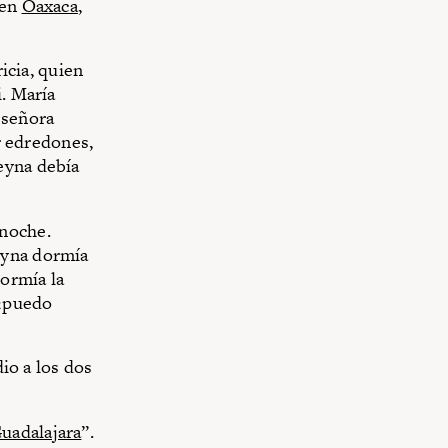
 en
Oaxaca
,
ricia, quien
i. María
 señora
ar edredones,
eyna debía
 noche.
eyna dormía
dormía la
 ¿puedo
dio a los dos
uadalajara
”.