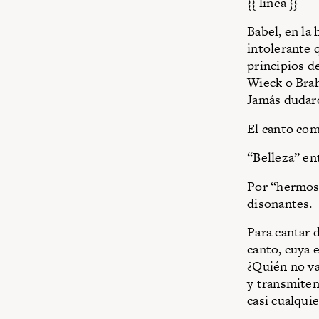
{{ linea }}
Babel, en la 
intolerante 
principios d
Wieck o Brah
Jamás dudar
El canto com
“Belleza” en
Por “hermoso
disonantes.
Para cantar d
canto, cuya 
¿Quién no va
y transmiten
casi cualqui