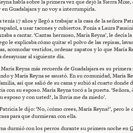
eyna habla sobre la primera vez que dejó la Sierra Mixe,
ir en Guadalajara y no voy a interrumpirla.
tenía 17 años y llegó a trabajar a la casa de la señora Pat
español, a usar tacones y cubiertos. Ponía a Laura Pausin
aba a cantar. ‘Cantas hermoso, María Reyna’, le decía la
uego le explicaba cómo quitar el polvo de las repisas, lav
as, acomodar vestidos, ordenar zapatos y lo que María R
a desayunar al siguiente día.
 María Reyna más recuerda de Guadalajara es su primera
endo y María Reyna se asustó. En su comunidad, María R
familia, así que salió de su cama y subió al cuarto donde 
cia con su esposo. María Reyna tocó a la puerta. ‘Señora,
u esposo y con usted?, la lluvia me da miedo’.
Patricia le dijo: ‘No, ¿cómo crees, María Reyna?’, pero le 
 casa para que durmieran con ella.
yna durmió con los perros durante su primera noche en
G