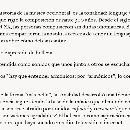
h
istoria de la música occidental
, es la tonalidad: lenguaje
que rigió la composición durante 300 años. Desde el sigl
el XX, las personas compusieron sin dudas idiomáticas. B
ms compartieron la absoluta certeza de tener un lenguaj
on sobre cómo debían cantar.
o expresión de belleza.
tendida como sonidos que unos junto a otros se escuch
s” hay que entender armónicos; por “armónicos”, lo con
e la forma “más bella”, la tonalidad desarrolló una técnica
esencia sigue siendo la base de la música que el mundo 
 a sentirse atraído por sonidos
eufonici
y
consonanti
que 
 sensaciones agradables? El bel canto como aspiración es
er obra que haya sonado en radio, televisión e internet.