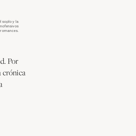
 soplo y la
inofensivos
s romances.
ad. Por
a crónica
a