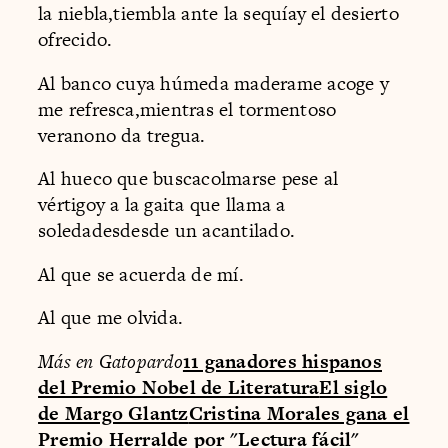
la niebla,tiembla ante la sequíay el desierto
ofrecido.
Al banco cuya húmeda maderame acoge y
me refresca,mientras el tormentoso
veranono da tregua.
Al hueco que buscacolmarse pese al
vértigoy a la gaita que llama a
soledadesdesde un acantilado.
Al que se acuerda de mí.
Al que me olvida.
Más en Gatopardo
11 ganadores hispanos
del Premio Nobel de Literatura
El siglo
de Margo Glantz
Cristina Morales gana el
Premio Herralde por "Lectura fácil"