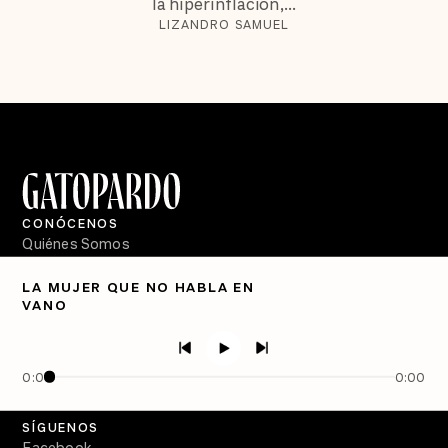
la hiperinflación,...
LIZANDRO SAMUEL
CONÓCENOS
Quiénes Somos
Directorio
LA MUJER QUE NO HABLA EN
VANO
PÓDCASTS
Semanario Gatopardo
En Qué Momento
0:00
0:00
Crecer en Distopía
SÍGUENOS
Facebook