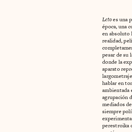
Leto
es una p
época, una c
en absoluto 
realidad, pe
completament
pesar de su 
donde la exp
aparato repre
largometraje
hablar en to
ambientada en
agrupación d
mediados de 
siempre polí
experimentar
perestroika 