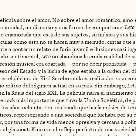
elícula sobre el amor. No sobre el amor romántico, sino 
omunidad, un discurso y una forma de comportarse.
Leto
lo enamorada que está de sus sujetos, su música y sus his
lículas como esta no se hacen muy a menudo, cintas que 
e a contar un relato de furia juvenil e ilusiones casi in
lado sentimental,
Leto
no abandona la cruda realidad de s
resión musical era coartada —por no decir prohibida— p
sor del Estado y la lucha de egos estaba a la orden del dí
 es el décimo de Kiril Serebrennikov, realizador ruso co
no crítico del régimen actual en su país. Sin embargo,
Let
 la Rusia del siglo XXI. La película narra el nacimiento 
e rock más importante que tuvo la Unión Soviética, de p
los años ochenta. Era una banda que hacía música de te
ticos, representando a una sociedad que luchaba por su 
, por una forma de vida menos opresiva y cercana a polít
o el glasnost. Kino era el reflejo perfecto de una socieda