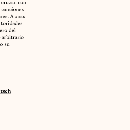
e cruzan con
n canciones
nes. A unas
utoridades
ero del
 arbitrario
ro su
itsch