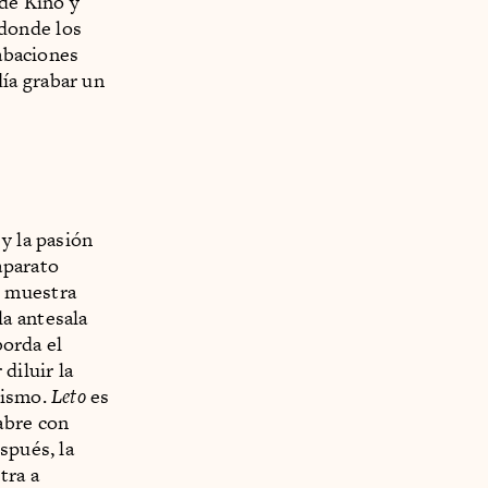
 de Kino y
donde los
rabaciones
ía grabar un
y la pasión
aparato
e muestra
a antesala
borda el
diluir la
lismo.
Leto
es
abre con
spués, la
tra a