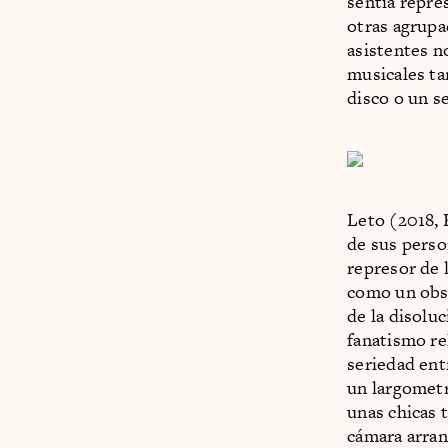
sentía repre
otras agrup
asistentes n
musicales ta
disco o un se
Leto (2018, 
de sus perso
represor de 
como un obst
de la disoluc
fanatismo re
seriedad ent
un largometr
unas chicas 
cámara arran