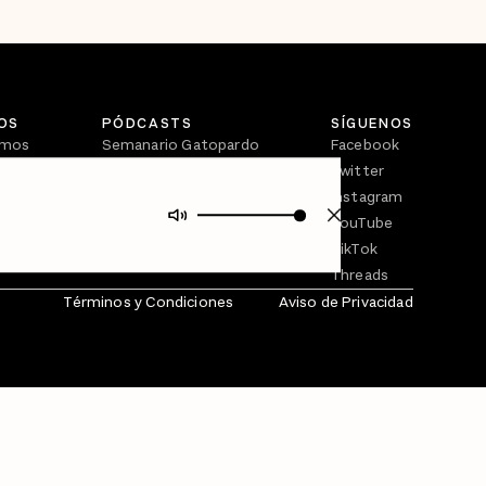
OS
PÓDCASTS
SÍGUENOS
omos
Semanario Gatopardo
Facebook
En Qué Momento
Twitter
Crecer en Distopía
Instagram
YouTube
TikTok
Threads
Términos y Condiciones
Aviso de Privacidad