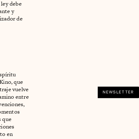
 ley debe
ante y
lizador de
spíritu
 Kino, que
traje vuelve
NEWSLETTER
camino entre
nvenciones,
momentos
s que
ciones
sto en