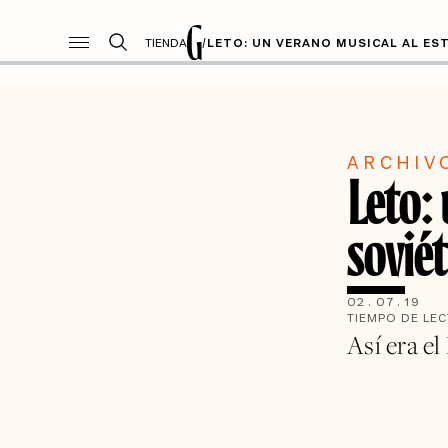
TIENDA
/
LETO: UN VERANO MUSICAL AL ES
ARCHIV
Leto: 
soviét
02
.
07
.
19
TIEMPO DE LE
Así era el