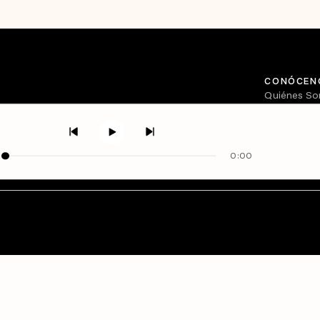
CONÓCEN
Quiénes S
Directorio
0:00