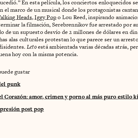
sucedió.” En esta película, los conciertos enloquecidos s
en el marco de un musical donde los protagonistas canta
alking Heads
,
Iggy Pop
o Lou Reed, inspirando animacio
erminar la filmación, Serebrennikov fue arrestado por a
do de un supuesto desvío de 2 millones de dólares en din
as alas culturales protestan lo que parece ser un arresto
 disidentes.
Leto
está ambientada varias décadas atrás, pe
uena hoy con la misma potencia.
puede gustar
del punk
el Corazón: amor, crimen y porno al más puro estilo k
epresión post pop