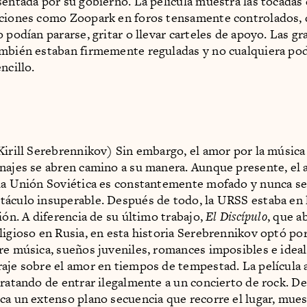
sentada por su gobierno. La película muestra las tocadas
aciones como Zoopark en foros tensamente controlados, 
o podían pararse, gritar o llevar carteles de apoyo. Las g
mbién estaban firmemente reguladas y no cualquiera pod
ncillo.
Kirill Serebrennikov) Sin embargo, el amor por la música 
najes se abren camino a su manera. Aunque presente, el 
la Unión Soviética es constantemente mofado y nunca s
áculo insuperable. Después de todo, la URSS estaba en l
ión. A diferencia de su último trabajo,
El Discípulo
, que a
ligioso en Rusia, en esta historia Serebrennikov optó por 
re música, sueños juveniles, romances imposibles e idea
aje sobre el amor en tiempos de tempestad. La película 
tratando de entrar ilegalmente a un concierto de rock. De
ca un extenso plano secuencia que recorre el lugar, mues