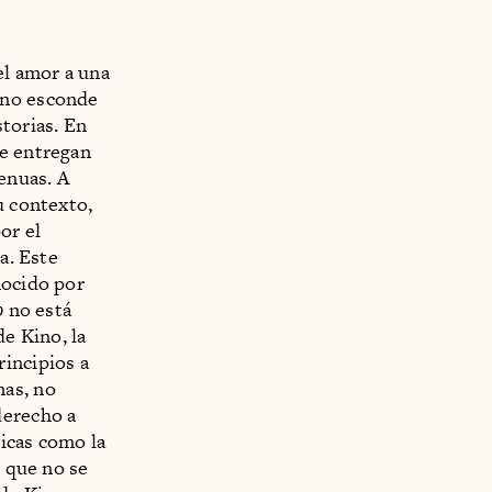
el amor a una
no esconde
torias. En
se entregan
genuas. A
u contexto,
or el
a. Este
nocido por
o
no está
de Kino, la
rincipios a
mas, no
derecho a
icas como la
d que no se