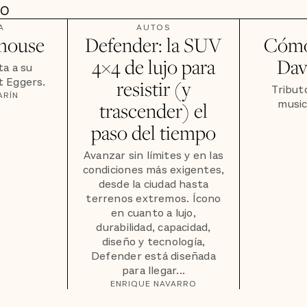
DO
A
AUTOS
house
Defender: la SUV
Cómo
4×4 de lujo para
Dav
ta a su
t Eggers.
resistir (y
Tribut
ARÍN
music
trascender) el
paso del tiempo
Avanzar sin límites y en las
condiciones más exigentes,
desde la ciudad hasta
terrenos extremos. Ícono
en cuanto a lujo,
durabilidad, capacidad,
diseño y tecnología,
Defender está diseñada
para llegar...
ENRIQUE NAVARRO