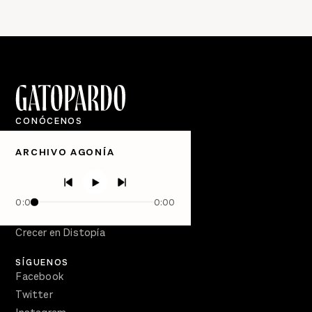
CONÓCENOS
Quiénes Somos
ARCHIVO AGONÍA
Directorio
PÓDCASTS
Semanario Gatopardo
0:00
0:00
En Qué Momento
Crecer en Distopía
SÍGUENOS
Facebook
Twitter