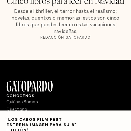
Cinco libros para leer en Navidad
Desde el thriller, el terror hasta el realismo;
novelas, cuentos o memorias, estos son cinco
libros que puedes leer en estas vacaciones
navideñas.
REDACCIÓN GATOPARDO
CONÓCENOS
Quiénes Somos
Directorio
¡LOS CABOS FILM FEST
PÓDCASTS
ESTRENA IMAGEN PARA SU 6ª
Semanario Gatopardo
EDICIÓN!