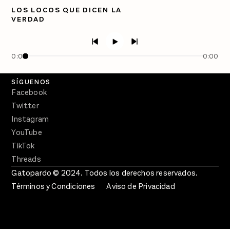
Directorio
LOS LOCOS QUE DICEN LA
VERDAD
PÓDCASTS
Semanario Gatopardo
En Qué Momento
0:00
0:00
Crecer en Distopía
SÍGUENOS
Facebook
Twitter
Instagram
YouTube
TikTok
Threads
Gatopardo © 2024. Todos los derechos reservados.
Términos y Condiciones
Aviso de Privacidad