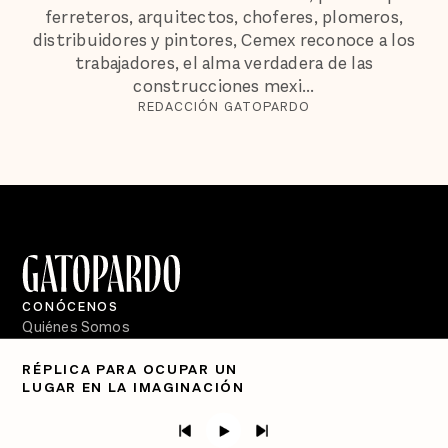
ferreteros, arquitectos, choferes, plomeros,
distribuidores y pintores, Cemex reconoce a los
trabajadores, el alma verdadera de las
construcciones mexi...
REDACCIÓN GATOPARDO
CONÓCENOS
Quiénes Somos
Directorio
RÉPLICA PARA OCUPAR UN
LUGAR EN LA IMAGINACIÓN
PÓDCASTS
Semanario Gatopardo
En Qué Momento