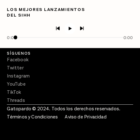
Directorio
LOS MEJORES LANZAMIENTOS
DEL SIHH
PÓDCASTS
Semanario Gatopardo
En Qué Momento
0:00
0:00
Crecer en Distopía
SÍGUENOS
Facebook
Twitter
Instagram
YouTube
TikTok
Threads
Gatopardo © 2024. Todos los derechos reservados.
Términos y Condiciones
Aviso de Privacidad