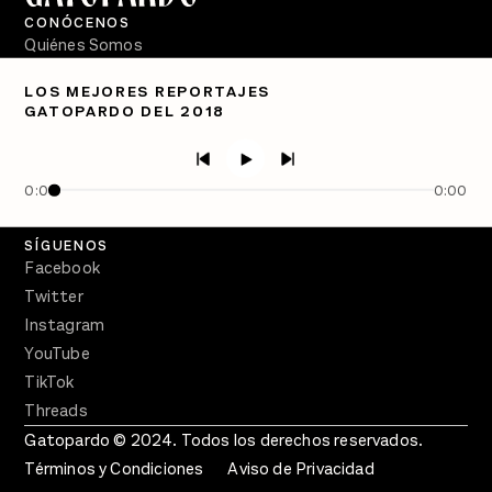
CONÓCENOS
Quiénes Somos
Directorio
LOS MEJORES REPORTAJES
GATOPARDO DEL 2018
PÓDCASTS
Semanario Gatopardo
En Qué Momento
0:00
0:00
Crecer en Distopía
SÍGUENOS
Facebook
Twitter
Instagram
YouTube
TikTok
Threads
Gatopardo © 2024. Todos los derechos reservados.
Términos y Condiciones
Aviso de Privacidad