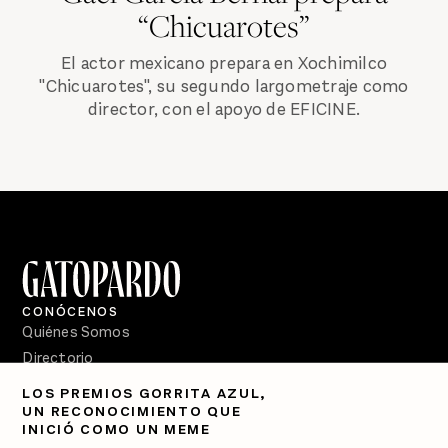
“Chicuarotes”
El actor mexicano prepara en Xochimilco
"Chicuarotes", su segundo largometraje como
director, con el apoyo de EFICINE.
CONÓCENOS
Quiénes Somos
Directorio
LOS PREMIOS GORRITA AZUL,
PÓDCASTS
UN RECONOCIMIENTO QUE
Semanario Gatopardo
INICIÓ COMO UN MEME
En Qué Momento