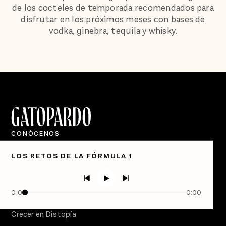
de los cocteles de temporada recomendados para
disfrutar en los próximos meses con bases de
vodka, ginebra, tequila y whisky.
CONÓCENOS
Quiénes Somos
LOS RETOS DE LA FÓRMULA 1
Directorio
PÓDCASTS
Semanario Gatopardo
0:00
0:00
En Qué Momento
Crecer en Distopía