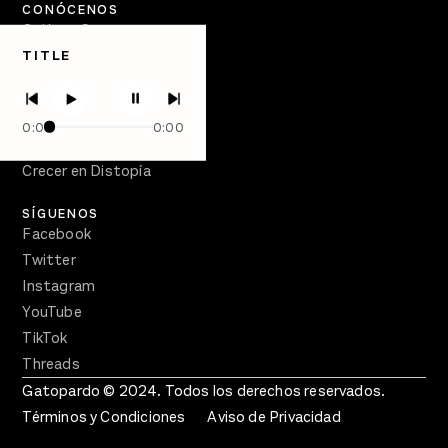
CONÓCENOS
Quiénes Somos
TITLE
Directorio
PÓDCASTS
Semanario Gatopardo
0:00
0:00
En Qué Momento
Crecer en Distopía
SÍGUENOS
Facebook
Twitter
Instagram
YouTube
TikTok
Threads
Gatopardo © 2024. Todos los derechos reservados.
Términos y Condiciones
Aviso de Privacidad