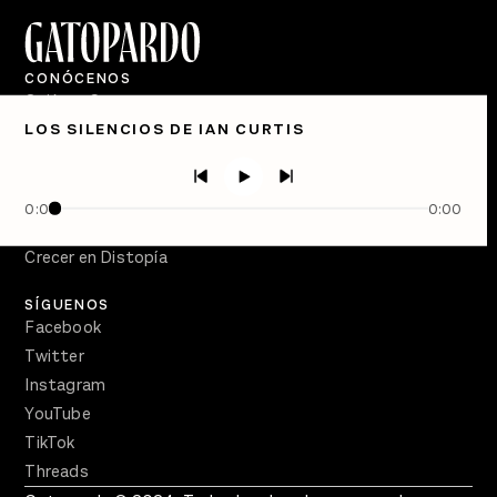
CONÓCENOS
Quiénes Somos
LOS SILENCIOS DE IAN CURTIS
Directorio
PÓDCASTS
Semanario Gatopardo
0:00
0:00
En Qué Momento
Crecer en Distopía
SÍGUENOS
Facebook
Twitter
Instagram
YouTube
TikTok
Threads