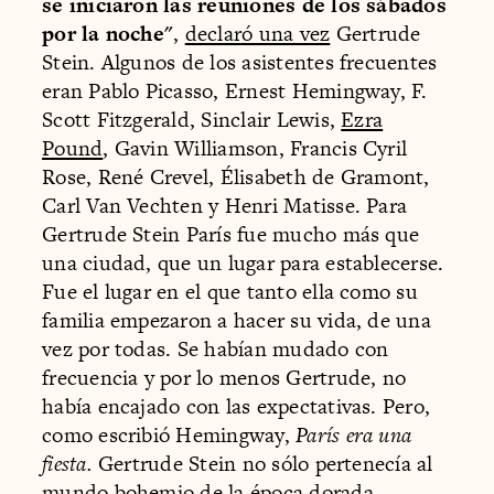
se iniciaron las reuniones de los sábados
por la noche"
,
declaró una vez
Gertrude
Stein. Algunos de los asistentes frecuentes
eran Pablo Picasso, Ernest Hemingway, F.
Scott Fitzgerald, Sinclair Lewis,
Ezra
Pound
, Gavin Williamson, Francis Cyril
Rose, René Crevel, Élisabeth de Gramont,
Carl Van Vechten y Henri Matisse. Para
Gertrude Stein París fue mucho más que
una ciudad, que un lugar para establecerse.
Fue el lugar en el que tanto ella como su
familia empezaron a hacer su vida, de una
vez por todas. Se habían mudado con
frecuencia y por lo menos Gertrude, no
había encajado con las expectativas. Pero,
como escribió Hemingway,
París era una
fiesta.
Gertrude Stein no sólo pertenecía al
mundo bohemio de la época dorada