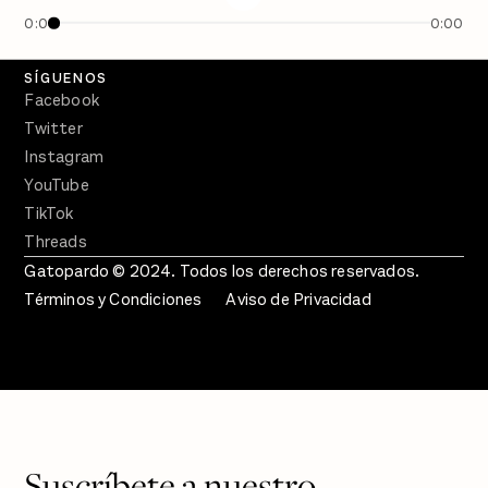
En Qué Momento
0:00
0:00
Crecer en Distopía
SÍGUENOS
Facebook
Twitter
Instagram
YouTube
TikTok
Threads
Gatopardo © 2024. Todos los derechos reservados.
Términos y Condiciones
Aviso de Privacidad
Suscríbete a nuestro