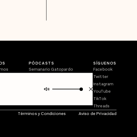
OS
PÓDCASTS
SÍGUENOS
omos
Semanario Gatopardo
Facebook
En Qué Momento
Twitter
Crecer en Distopía
Instagram
YouTube
TikTok
Threads
Términos y Condiciones
Aviso de Privacidad