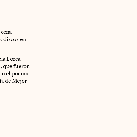
scena
z discos en
ía Lorca,
l, que fueron
 en el poema
ía de Mejor
a