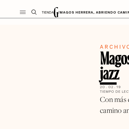
TIENDA
/
MAGOS HERRERA, ABRIENDO CAMIN
ARCHIV
Magos
jazz
20
.
02
.
19
TIEMPO DE LE
Con más de
camino a