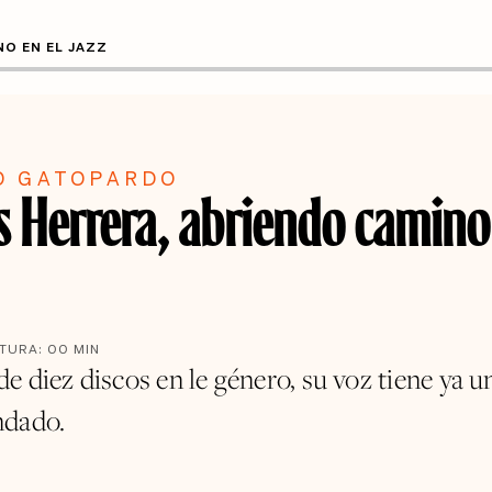
O EN EL JAZZ
O GATOPARDO
 Herrera, abriendo camino 
CTURA:
00
MIN
 diez discos en le género, su voz tiene ya u
ndado.