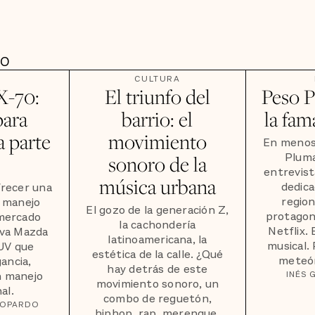
DO
CULTURA
X-70:
El triunfo del
Peso P
para
barrio: el
la fam
 parte
movimiento
En menos
Pluma
sonoro de la
entrevis
música urbana
dedica
frecer una
region
e manejo
El gozo de la generación Z,
protagon
 mercado
la cachondería
Netflix.
eva Mazda
latinoamericana, la
musical.
UV que
estética de la calle. ¿Qué
meteór
ancia,
hay detrás de este
n manejo
INÉS 
movimiento sonoro, un
al.
combo de reguetón,
TOPARDO
hiphop, rap, merengue,