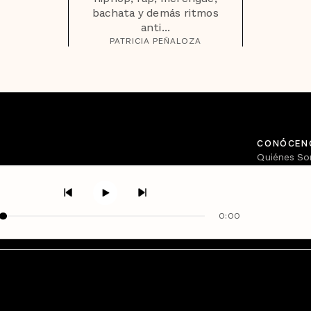
bachata y demás ritmos
anti...
PATRICIA PEÑALOZA
CONÓCEN
Quiénes S
Directorio
0:00