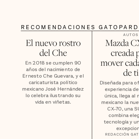
RECOMENDACIONES GATOPAR
AUTOS
El nuevo rostro
Mazda C
del Che
creada 
mover cada
En 2018 se cumplen 90
años del nacimiento de
de ti
Ernesto Che Guevara, y el
caricaturista político
Diseñada para o
mexicano José Hernández
experiencia d
lo celebra ilustrando su
única, llega al
vida en viñetas.
mexicano la nu
CX-70, una S
combina eleg
tecnología y u
excepcion
REDACCIÓN GA