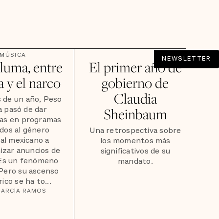
MÚSICA
NEWSLETTER
luma, entre
El primer año de
a y el narco
gobierno de
Claudia
 de un año, Peso
 pasó de dar
Sheinbaum
tas en programas
dos al género
Una retrospectiva sobre
al mexicano a
los momentos más
izar anuncios de
significativos de su
 Es un fenómeno
mandato.
 Pero su ascenso
ico se ha to...
GARCÍA RAMOS