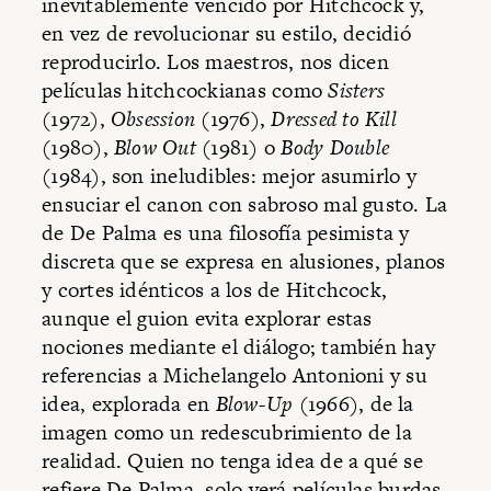
inevitablemente vencido por Hitchcock y,
en vez de revolucionar su estilo, decidió
reproducirlo. Los maestros, nos dicen
películas hitchcockianas como
Sisters
(1972),
Obsession
(1976),
Dressed to Kill
(1980),
Blow Out
(1981) o
Body Double
(1984), son ineludibles: mejor asumirlo y
ensuciar el canon con sabroso mal gusto. La
de De Palma es una filosofía pesimista y
discreta que se expresa en alusiones, planos
y cortes idénticos a los de Hitchcock,
aunque el guion evita explorar estas
nociones mediante el diálogo; también hay
referencias a Michelangelo Antonioni y su
idea, explorada en
Blow-Up
(1966), de la
imagen como un redescubrimiento de la
realidad. Quien no tenga idea de a qué se
refiere De Palma, solo verá películas burdas