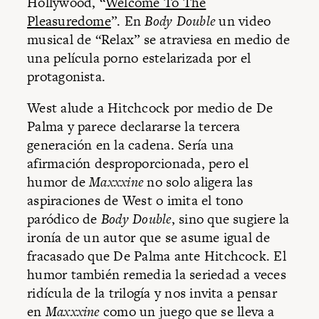
Hollywood, “
Welcome To The
Pleasuredome
”. En
Body Double
un video
musical de “Relax” se atraviesa en medio de
una película porno estelarizada por el
protagonista.
West alude a Hitchcock por medio de De
Palma y parece declararse la tercera
generación en la cadena. Sería una
afirmación desproporcionada, pero el
humor de
Maxxxine
no solo aligera las
aspiraciones de West o imita el tono
paródico de
Body Double
, sino que sugiere la
ironía de un autor que se asume igual de
fracasado que De Palma ante Hitchcock. El
humor también remedia la seriedad a veces
ridícula de la trilogía y nos invita a pensar
en
Maxxxine
como un juego que se lleva a