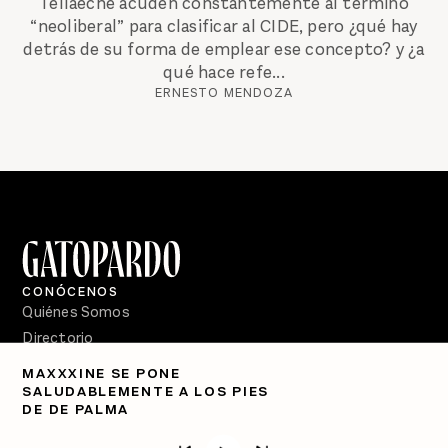
Tellaeche acuden constantemente al término
“neoliberal” para clasificar al CIDE, pero ¿qué hay
detrás de su forma de emplear ese concepto? y ¿a
qué hace refe...
ERNESTO MENDOZA
CONÓCENOS
Quiénes Somos
Directorio
MAXXXINE SE PONE
PÓDCASTS
SALUDABLEMENTE A LOS PIES
Semanario Gatopardo
DE DE PALMA
En Qué Momento