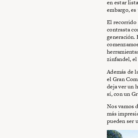
en estar lis
embargo, es 
El recorrido
contrasta con
generación. 
comenzamos c
herramientas
zinfandel, el
Además de la
el Gran Come
deja ver un 
sí, con un G
Nos vamos de
más impresio
pueden ser u