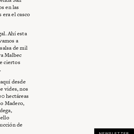
os en las
 era el casco
l. Ahí esta
 vamos a
salsa de mil
va Malbec
e ciertos
.
 aquí desde
e vides, nos
00 hectáreas
sto Madero,
dega,
ello
ducción de
NEWSLETTER