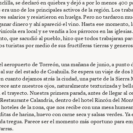
clilla, se declaró en quiebra y dejó a por lo menos 400 p
 era uno de los principales activos de la región. Los trab
es salarios y resistieron en huelga. Pero no tardaron m
 ganar dinero y ahí apareció el vino. Hasta ese momento, l
nícola era local y se vendía a los párrocos en las iglesias
to, que sacudió al pueblo, hizo que todos trabajaran para
los turistas por medio de sus fructíferas tierras y genero
l aeropuerto de Torreón, una mañana de junio, a punto d
 al sur del estado de Coahuila. Se espera un viaje de dos
 en cuanto dejamos atrás la ciudad, una parte de la Sierra
rece ante nuestros ojos, naturalmente texturizada y bella
el trayecto. Nuestra primera parada, antes de llegar al c
l Restaurante Calandria, dentro del hotel
Rincón del Mont
 hoteles de la zona, que nos recibe con una mesa humea
rditas de harina, huevo con carne seca y salsas verdes. Ya
o da tregua. Parece ser el momento más oportuno para em
arras.