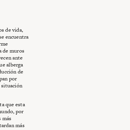
s de vida,
 se encuentra
orme
a de muros
recen ante
ue alberga
oducción de
upan por
 situación
nta que esta
mundo, por
s más
 tardan más