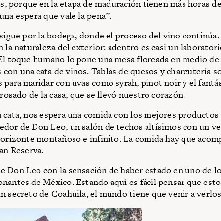
tas, porque en la etapa de maduración tienen más horas de 
una espera que vale la pena”.
 sigue por la bodega, donde el proceso del vino continúa.
 la naturaleza del exterior: adentro es casi un laborator
El toque humano lo pone una mesa floreada en medio de 
on una cata de vinos. Tablas de quesos y charcutería s
 para maridar con uvas como syrah, pinot noir y el fantá
 rosado de la casa, que se llevó nuestro corazón.
 cata, nos espera una comida con los mejores productos 
dor de Don Leo, un salón de techos altísimos con un ve
horizonte montañoso e infinito. La comida hay que acomp
ran Reserva.
 Don Leo con la sensación de haber estado en uno de lo
nantes de México. Estando aquí es fácil pensar que est
n secreto de Coahuila, el mundo tiene que venir a verlos