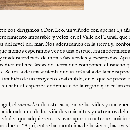
ente nos dirigimos a Don Leo, un viñedo con apenas 19 año
crecimiento imparable y veloz en el Valle del Tunal, que
s del nivel del mar. Nos adentramos en la sierra y, conf
 que menos esperamos ver es una estructura modernísim
y madera rodeada de montañas verdes y escarpadas. Apa
s diez mil hectáreas de tierra que componen el rancho q
s. Se trata de una vinícola que va más allá de la mera pr
ta también de un proyecto sostenible, en el que se preoc
n su hábitat especies endémicas de la región que están en
ngel, el
sommelier
de esta casa, entre las vides y nos cue
nsiderada uno de los viñedos más altos y extremos del 
piedades que adquieren sus uvas aportan notas aromática
producto: “Aquí, entre las montañas de la sierra, las uvas