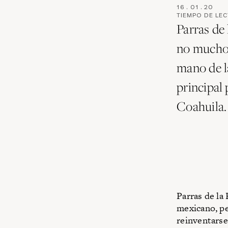
16
.
01
.
20
TIEMPO DE LE
Parras de
no mucho 
mano de l
principal 
Coahuila.
Parras de la
mexicano, pe
reinventarse