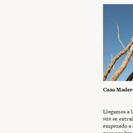
Casa Mader
Llegamos a l
van
se extrañ
empezado a e
pasa una luz