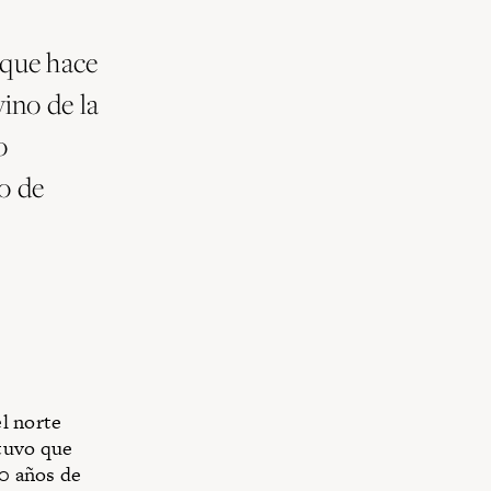
 que hace
ino de la
o
do de
l norte
 tuvo que
50 años de