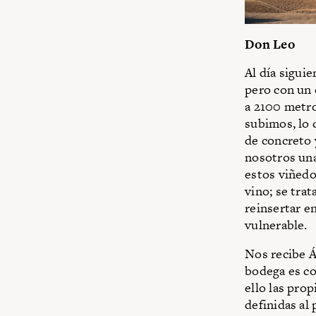
Don Leo
Al día sigui
pero con un 
a 2100 metro
subimos, lo
de concreto 
nosotros una
estos viñedo
vino; se tra
reinsertar e
vulnerable.
Nos recibe Á
bodega es co
ello las pro
definidas al 