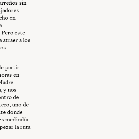
arreños sin
ajadores
ucho en
a
. Pero este
 atraer a los
sos
e partir
 horas en
 Madre
, y nos
entro de
ero, uno de
nte donde
 es mediodía
pezar la ruta