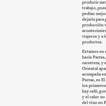
producir mez
trabajo, pues
pedían mejor
dejarla para
producción vi
acontecimien
viajeros y a 
productos.
Estamos en e
hacia Parras,
carretera, y
Oriental apa
acompaña en 
Parras, es E
los primeros
hay café, go
y el calor n
del vino en P