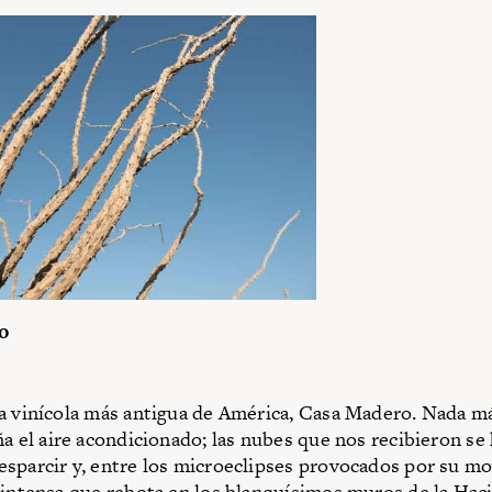
o
a vinícola más antigua de América, Casa Madero. Nada má
a el aire acondicionado; las nubes que nos recibieron se
sparcir y, entre los microeclipses provocados por su m
 intensa que rebota en los blanquísimos muros de la Hac