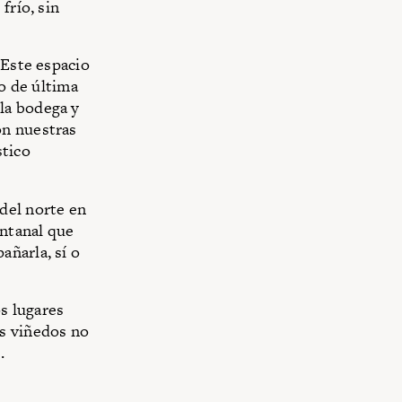
frío, sin
 Este espacio
io de última
la bodega y
on nuestras
stico
del norte en
ntanal que
añarla, sí o
s lugares
os viñedos no
.