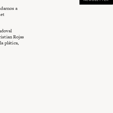
udarnos a
net
ndoval
ristian Rojas
a plática,