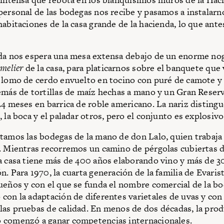
personal de las bodegas nos recibe y pasamos a instalarn
abitaciones de la casa grande de la hacienda, lo que antes
da nos espera una mesa extensa debajo de un enorme noga
melier
de la casa, para platicarnos sobre el banquete que
 lomo de cerdo envuelto en tocino con puré de camote y 
emás de tortillas de maíz hechas a mano y un Gran Reser
24 meses en barrica de roble americano. La nariz distingu
 la boca y el paladar otros, pero el conjunto es explosivo
tamos las bodegas de la mano de don Lalo, quien trabaja
. Mientras recorremos un camino de pérgolas cubiertas d
a casa tiene más de 400 años elaborando vino y más de 3
n. Para 1970, la cuarta generación de la familia de Evari
ueños y con el que se funda el nombre comercial de la bo
con la adaptación de diferentes varietales de uvas y con 
as pruebas de calidad. En menos de dos décadas, la pro
 comenzó a ganar competencias internacionales.