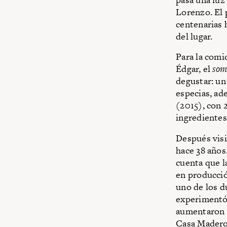
Lorenzo. El 
centenarias h
del lugar.
Para la comi
Édgar, el
som
degustar: un
especias, ad
(2015), con 
ingredientes,
Después visi
hace 38 años
cuenta que l
en producció
uno de los d
experimentó 
aumentaron l
Casa Madero