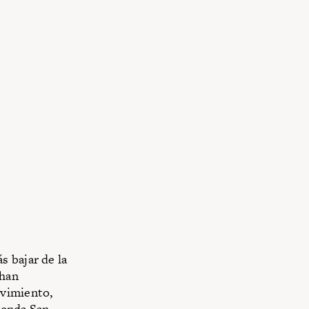
s bajar de la
 han
ovimiento,
ienda San