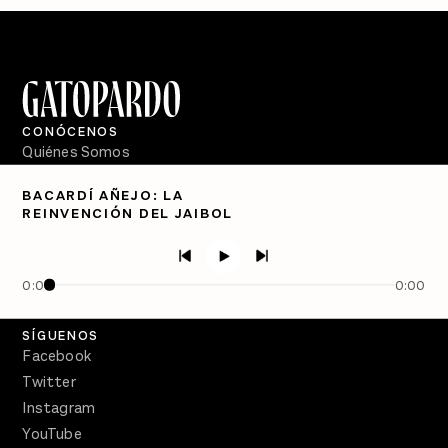
CONÓCENOS
Quiénes Somos
Directorio
BACARDÍ AÑEJO: LA
REINVENCIÓN DEL JAIBOL
PÓDCASTS
Semanario Gatopardo
En Qué Momento
0:00
0:00
Crecer en Distopía
SÍGUENOS
Facebook
Twitter
Instagram
YouTube