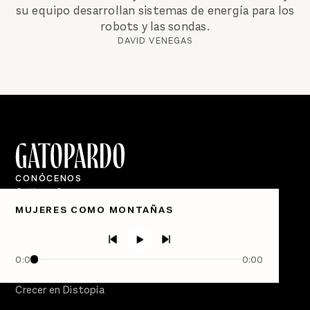
su equipo desarrollan sistemas de energía para los
robots y las sondas.
DAVID VENEGAS
CONÓCENOS
Quiénes Somos
MUJERES COMO MONTAÑAS
Directorio
PÓDCASTS
Semanario Gatopardo
0:00
0:00
En Qué Momento
Crecer en Distopía