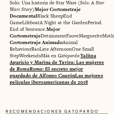
Solo: Una historia de Star Wars (
Solo: A Star
Wars Story
)
Mejor Cortometraje
Documental
Black SheepEnd
GameLifeboatA Night at the GardenPeriod.
End of Sentence.
Mejor
Cortometraje
DetainmentFauveMargueriteMoth
Cortometraje Animado
Animal
BehaviourBaoLate AfternoonOne Small
StepWeekendsMás en
Gatopardo
:
Yalitza
Aparicio y Marina de Tavira: Las mujeres
de
Roma
Roma
: El secreto mejor
guardado de Alfonso Cuarón
Las mejores
películas iberoamericanas de 2018
RECOMENDACIONES GATOPARDO