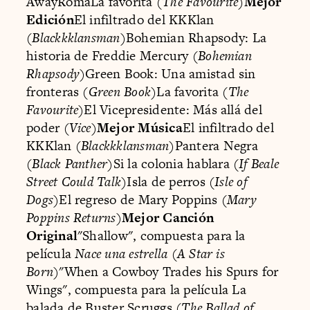
AwayRomaLa favorita (
The Favourite
)
Mejor
Edición
El infiltrado del KKKlan
(
Blackkklansman
)Bohemian Rhapsody: La
historia de Freddie Mercury (
Bohemian
Rhapsody
)Green Book: Una amistad sin
fronteras (
Green Book
)La favorita (
The
Favourite
)El Vicepresidente: Más allá del
poder (
Vice
)
Mejor Música
El infiltrado del
KKKlan (
Blackkklansman
)Pantera Negra
(
Black Panther
)Si la colonia hablara (
If Beale
Street Could Talk
)Isla de perros (
Isle of
Dogs
)El regreso de Mary Poppins (
Mary
Poppins Returns
)
Mejor Canción
Original
"Shallow", compuesta para la
película
Nace una estrella
(
A Star is
Born
)"When a Cowboy Trades his Spurs for
Wings", compuesta para la película La
balada de Buster Scruggs (
The Ballad of