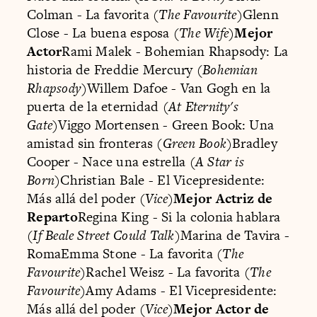
Colman - La favorita (
The Favourite
)Glenn
Close - La buena esposa (
The Wife
)
Mejor
Actor
Rami Malek - Bohemian Rhapsody: La
historia de Freddie Mercury (
Bohemian
Rhapsody
)Willem Dafoe - Van Gogh en la
puerta de la eternidad (
At Eternity's
Gate
)Viggo Mortensen - Green Book: Una
amistad sin fronteras (
Green Book
)Bradley
Cooper - Nace una estrella (
A Star is
Born
)Christian Bale - El Vicepresidente:
Más allá del poder (
Vice
)
Mejor Actriz de
Reparto
Regina King - Si la colonia hablara
(
If Beale Street Could Talk
)Marina de Tavira -
RomaEmma Stone - La favorita (
The
Favourite
)Rachel Weisz - La favorita (
The
Favourite
)Amy Adams - El Vicepresidente:
Más allá del poder (
Vice
)
Mejor Actor de