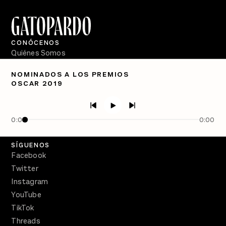
CONÓCENOS
Quiénes Somos
Directorio
NOMINADOS A LOS PREMIOS
OSCAR 2019
PÓDCASTS
Semanario Gatopardo
En Qué Momento
0:00
0:00
Crecer en Distopía
SÍGUENOS
Facebook
Twitter
Instagram
YouTube
TikTok
Threads