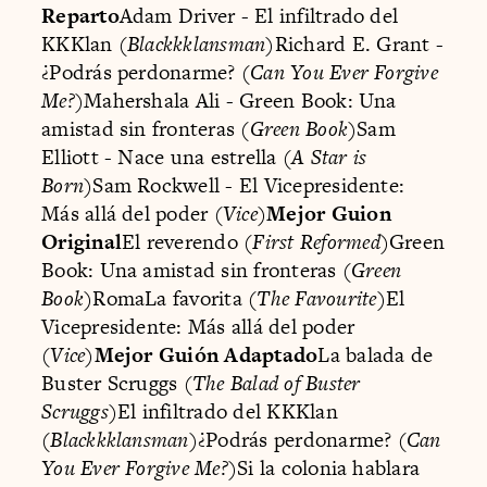
Reparto
Adam Driver - El infiltrado del
KKKlan (
Blackkklansman
)Richard E. Grant -
¿Podrás perdonarme? (
Can You Ever Forgive
Me?
)Mahershala Ali - Green Book: Una
amistad sin fronteras (
Green Book
)Sam
Elliott - Nace una estrella (
A Star is
Born
)Sam Rockwell - El Vicepresidente:
Más allá del poder (
Vice
)
Mejor Guion
Original
El reverendo (
First Reformed
)Green
Book: Una amistad sin fronteras (
Green
Book
)RomaLa favorita (
The Favourite
)El
Vicepresidente: Más allá del poder
(
Vice
)
Mejor Guión Adaptado
La balada de
Buster Scruggs (
The Balad of Buster
Scruggs
)El infiltrado del KKKlan
(
Blackkklansman
)¿Podrás perdonarme? (
Can
You Ever Forgive Me?
)Si la colonia hablara