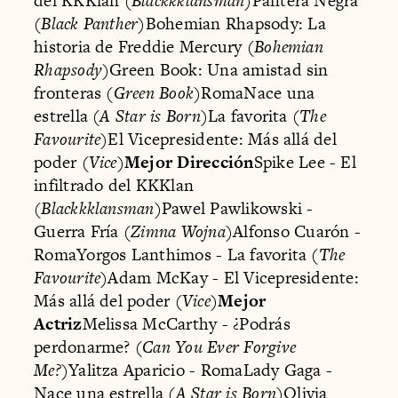
del KKKlan (
Blackkklansman
)Pantera Negra
(
Black Panther
)Bohemian Rhapsody: La
historia de Freddie Mercury (
Bohemian
Rhapsody
)Green Book: Una amistad sin
fronteras (
Green Book
)RomaNace una
estrella (
A Star is Born
)La favorita (
The
Favourite
)El Vicepresidente: Más allá del
poder (
Vice
)
Mejor Dirección
Spike Lee - El
infiltrado del KKKlan
(
Blackkklansman
)Pawel Pawlikowski -
Guerra Fría (
Zimna Wojna
)Alfonso Cuarón -
RomaYorgos Lanthimos - La favorita (
The
Favourite
)Adam McKay - El Vicepresidente:
Más allá del poder (
Vice
)
Mejor
Actriz
Melissa McCarthy - ¿Podrás
perdonarme? (
Can You Ever Forgive
Me?
)Yalitza Aparicio - RomaLady Gaga -
Nace una estrella (
A Star is Born
)Olivia