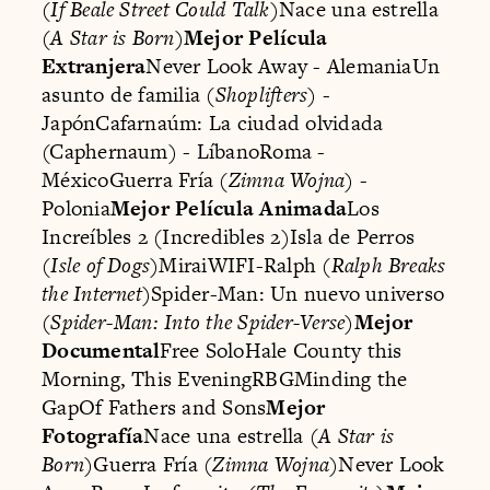
(
If Beale Street Could Talk
)Nace una estrella
(
A Star is Born
)
Mejor Película
Extranjera
Never Look Away - AlemaniaUn
asunto de familia (
Shoplifters
) -
JapónCafarnaúm: La ciudad olvidada
(Caphernaum) - LíbanoRoma -
MéxicoGuerra Fría (
Zimna Wojna
) -
Polonia
Mejor Película Animada
Los
Increíbles 2 (Incredibles 2)Isla de Perros
(
Isle of Dogs
)MiraiWIFI-Ralph (
Ralph Breaks
the Internet
)Spider-Man: Un nuevo universo
(
Spider-Man: Into the Spider-Verse
)
Mejor
Documental
Free SoloHale County this
Morning, This EveningRBGMinding the
GapOf Fathers and Sons
Mejor
Fotografía
Nace una estrella (
A Star is
Born
)Guerra Fría (
Zimna Wojna
)Never Look