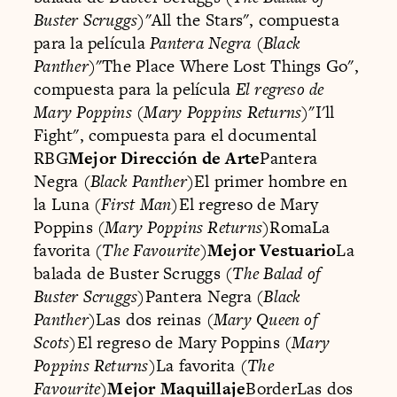
Buster Scruggs
)"All the Stars", compuesta
para la película
Pantera Negra
(
Black
Panther
)"The Place Where Lost Things Go",
compuesta para la película
El regreso de
Mary Poppins
(
Mary Poppins Returns
)"I'll
Fight", compuesta para el documental
RBG
Mejor Dirección de Arte
Pantera
Negra (
Black Panther
)El primer hombre en
la Luna (
First Man
)El regreso de Mary
Poppins (
Mary Poppins Returns
)RomaLa
favorita (
The Favourite
)
Mejor Vestuario
La
balada de Buster Scruggs (
The Balad of
Buster Scruggs
)Pantera Negra (
Black
Panther
)Las dos reinas (
Mary Queen of
Scots
)El regreso de Mary Poppins (
Mary
Poppins Returns
)La favorita (
The
Favourite
)
Mejor Maquillaje
BorderLas dos