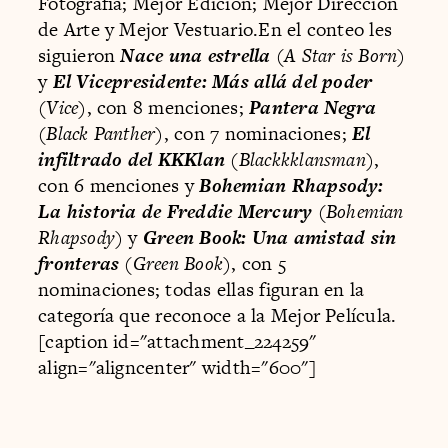
Fotografía; Mejor Edición; Mejor Dirección
de Arte y Mejor Vestuario.En el conteo les
siguieron
Nace una estrella
(
A Star is Born
)
y
El Vicepresidente: Más allá del poder
(
Vice
), con 8 menciones;
Pantera Negra
(
Black Panther
), con 7 nominaciones;
El
infiltrado del KKKlan
(
Blackkklansman
),
con 6 menciones y
Bohemian Rhapsody:
La historia de Freddie Mercury
(
Bohemian
Rhapsody
) y
Green Book: Una amistad sin
fronteras
(
Green Book
), con 5
nominaciones; todas ellas figuran en la
categoría que reconoce a la Mejor Película.
[caption id="attachment_224259"
align="aligncenter" width="600"]