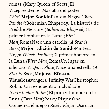
reinas (Mary Queen of Scots)El
Vicepresidente: Más allá del poder
(
Vice
)
Mejor Sonido
Pantera Negra (
Black
Panther
)Bohemian Rhapsody: La historia de
Freddie Mercury (
Bohemian Rhapsody
)El
primer hombre en la Luna (
First
Man
)RomaNace una estrella (
A Star is
Born
)
Mejor Edición de Sonido
Pantera
Negra (
Black Panther
)El primer hombre en
la Luna (
First Man
)RomaUn lugar en
silencio (
A Quiet Place
)Nace una estrella (
A
Star is Born
)
Mejores Efectos
Visuales
Avengers: Infinity WarChristopher
Robin: Un reencuentro inolvidable
(
Christopher Robin
)El primer hombre en la
Luna (
First Man
)Ready Player One:
Comienza el juego (
Ready Player One
)Han