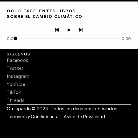
Directorio
OCHO EXCELENTES LIBROS
SOBRE EL CAMBIO CLIMÁTICO
PÓDCASTS
Semanario Gatopardo
En Qué Momento
0:00
0:00
Crecer en Distopía
SÍGUENOS
Facebook
Twitter
Instagram
YouTube
TikTok
Threads
Gatopardo © 2024. Todos los derechos reservados.
Términos y Condiciones
Aviso de Privacidad