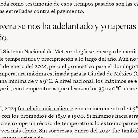
ueda como testimonio de esos tiempos pasados son las c
s estrelladas contra el pavimento.
vera se nos ha adelantado y yo apenas
do.
l Sistema Nacional de Meteorología se encarga de monit
de temperatura y precipitación a lo largo del año. Aún no
 de enero del 2025, pero el pronóstico para el domingo 
temperatura máxima estimada para la Ciudad de México
una mínima de 7 a 9℃. A nivel nacional, los máximos se 
yarit, con temperaturas que alcanzan los 35 a 40℃: cuare
al, 2024
fue el año más caliente
con un incremento de 1.5
con los promedios de 1850 a 1900. Si miramos hacia atrá
ño se rompe un récord de temperatura: lo extremo parece
a vez más típico. Sin sorpresas, enero del 2024 fue tambi
o
nunca registrado.