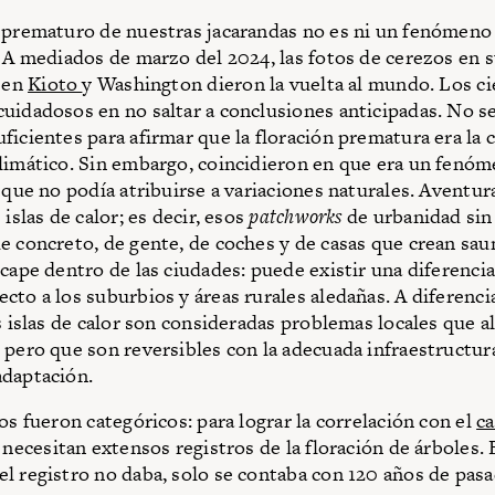
 prematuro de nuestras jacarandas no es ni un fenómeno 
. A mediados de marzo del 2024, las fotos de cerezos en 
l en
Kioto
y Washington dieron la vuelta al mundo. Los ci
uidadosos en no saltar a conclusiones anticipadas. No se
ficientes para afirmar que la floración prematura era la
limático. Sin embargo, coincidieron en que era un fenóm
o que no podía atribuirse a variaciones naturales. Aventur
 islas de calor; es decir, esos
patchworks
de urbanidad sin
e concreto, de gente, de coches y de casas que crean sau
scape dentro de las ciudades: puede existir una diferencia
cto a los suburbios y áreas rurales aledañas. A diferenci
as islas de calor son consideradas problemas locales que 
 pero que son reversibles con la adecuada infraestructur
adaptación.
os fueron categóricos: para lograr la correlación con el
c
e necesitan extensos registros de la floración de árboles.
l registro no daba, solo se contaba con 120 años de pas