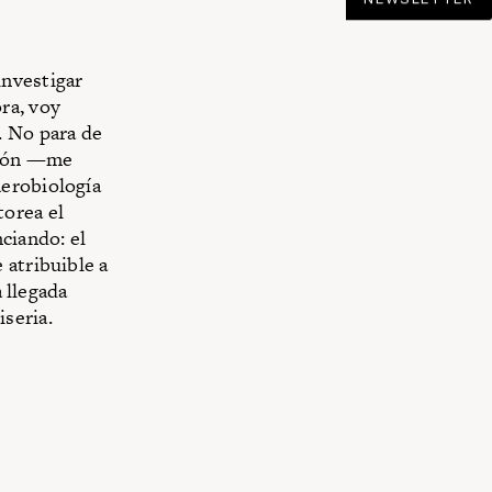
investigar
ra, voy
. No para de
erdón —me
aerobiología
orea el
ciando: el
 atribuible a
a llegada
seria.