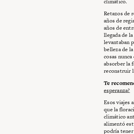
climático.
Retazos de r
años de regi
años de entr
llegada de l
levantaban p
belleza de la
cosas nunca 
absorber la 
reconstruir l
Te recomen
esperanza?
Esos viajes 
que la florac
climático an
alimentó est
podría tener