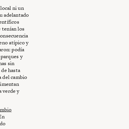
local ni un
su adelantado
entíficos
 tenían los
 consecuencia
eno atípico y
aron: podía
 parques y
nas sin
 de hasta
a del cambio
alimentan
a verde y
ambio
 En
ado