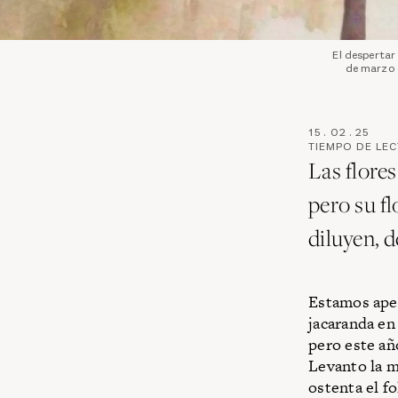
El despertar
de marzo d
15
.
02
.
25
TIEMPO DE LE
Las flores
pero su fl
diluyen, 
Estamos apen
jacaranda en
pero este añ
Levanto la m
ostenta el f