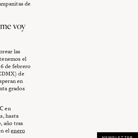
ampanitas de
 me voy
orear las
 tenemos el
16 de febrero
 (CDMX) de
esperan en
nta grados
℃ en
s, hasta
, año tras
én el
enero
NEWSLETTER