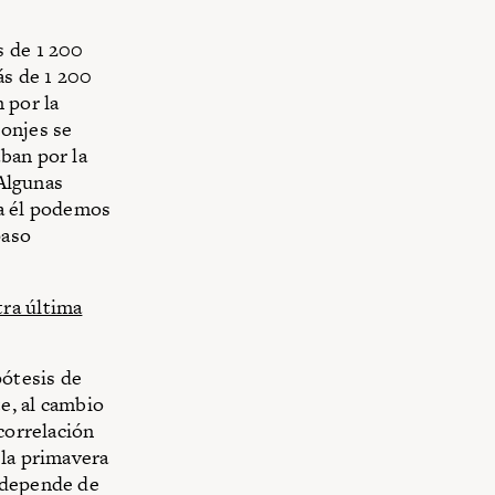
s de 1 200
ás de 1 200
 por la
monjes se
ban por la
 Algunas
 a él podemos
paso
tra última
pótesis de
te, al cambio
 correlación
 la primavera
 depende de