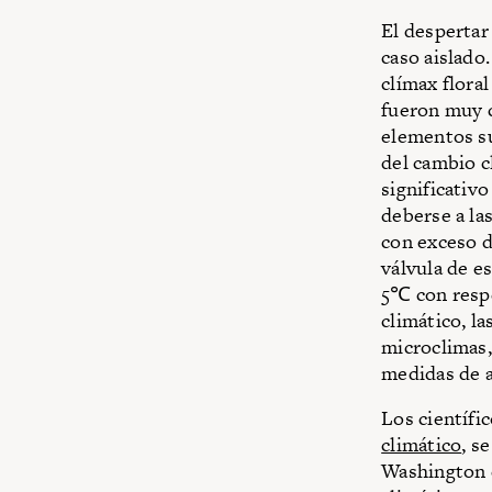
El despertar
caso aislado
clímax flora
fueron muy c
elementos su
del cambio c
significativ
deberse a las
con exceso d
válvula de e
5℃ con respe
climático, l
microclimas,
medidas de 
Los científic
climático
, s
Washington e