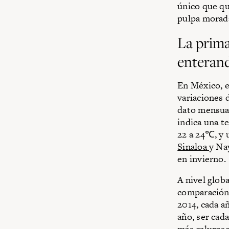
único que q
pulpa morada
La prima
enteran
En México, e
variaciones 
dato mensual
indica una 
22 a 24℃, y 
Sinaloa
y Na
en invierno.
A nivel glob
comparación 
2014, cada a
año, ser cad
más caluros