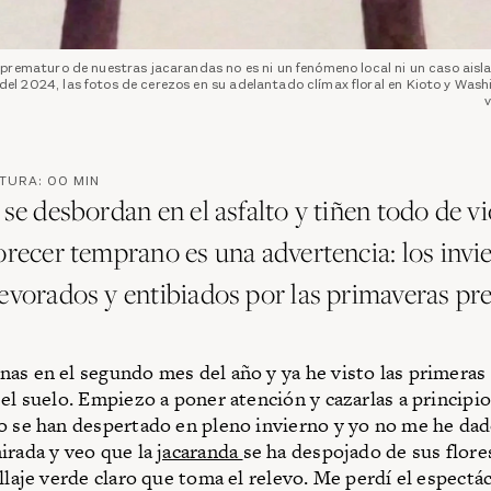
 prematuro de nuestras jacarandas no es ni un fenómeno local ni un caso ais
el 2024, las fotos de cerezos en su adelantado clímax floral en Kioto y Wash
CTURA:
00
MIN
 se desbordan en el asfalto y tiñen todo de vi
orecer temprano es una advertencia: los invi
devorados y entibiados por las primaveras pr
as en el segundo mes del año y ya he visto las primeras 
 el suelo. Empiezo a poner atención y cazarlas a principi
o se han despertado en pleno invierno y yo no me he dad
irada y veo que la
jacaranda
se ha despojado de sus flores
ollaje verde claro que toma el relevo. Me perdí el espectá