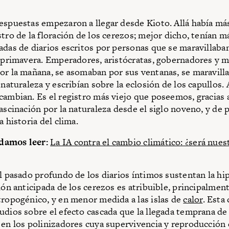
espuestas empezaron a llegar desde Kioto. Allá había má
stro de la floración de los cerezos; mejor dicho, tenían m
adas de diarios escritos por personas que se maravillaban
a primavera. Emperadores, aristócratas, gobernadores y 
or la mañana, se asomaban por sus ventanas, se maravilla
 naturaleza y escribían sobre la eclosión de los capullos.
cambian. Es el registro más viejo que poseemos, gracias
fascinación por la naturaleza desde el siglo noveno, y de 
a historia del clima.
damos leer:
La IA contra el cambio climático: ¿será nues
al pasado profundo de los diarios íntimos sustentan la hi
ión anticipada de los cerezos es atribuible, principalmen
tropogénico, y en menor medida a las islas de
calor
. Esta
udios sobre el efecto cascada que la llegada temprana de
 en los polinizadores cuya supervivencia y reproducción