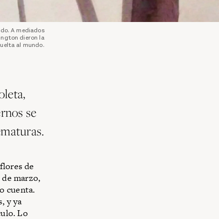
lado. A mediados
ington dieron la
vuelta al mundo.
oleta,
ernos se
ematuras.
flores de
o de marzo,
o cuenta.
, y ya
culo. Lo