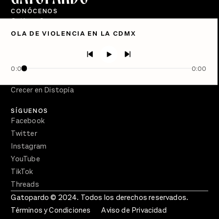
CONÓCENOS
Quiénes Somos
OLA DE VIOLENCIA EN LA CDMX
Directorio
PÓDCASTS
Semanario Gatopardo
0:00
0:00
En Qué Momento
Crecer en Distopía
SÍGUENOS
Facebook
Twitter
Instagram
YouTube
TikTok
Threads
Gatopardo © 2024. Todos los derechos reservados.
Términos y Condiciones
Aviso de Privacidad