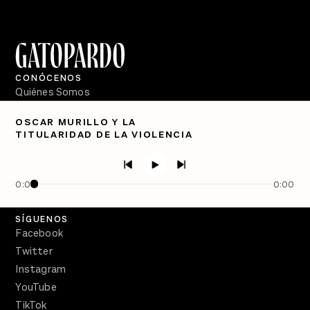
CONÓCENOS
Quiénes Somos
Directorio
OSCAR MURILLO Y LA
TITULARIDAD DE LA VIOLENCIA
PÓDCASTS
Semanario Gatopardo
En Qué Momento
0:00
0:00
Crecer en Distopía
SÍGUENOS
Facebook
Twitter
Instagram
YouTube
TikTok