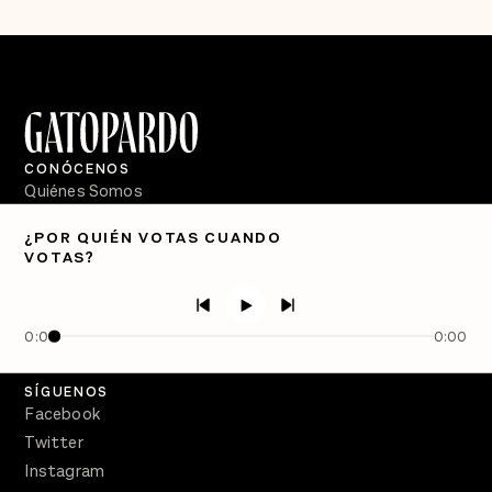
CONÓCENOS
Quiénes Somos
Directorio
¿POR QUIÉN VOTAS CUANDO
VOTAS?
PÓDCASTS
Semanario Gatopardo
En Qué Momento
0:00
0:00
Crecer en Distopía
SÍGUENOS
Facebook
Twitter
Instagram