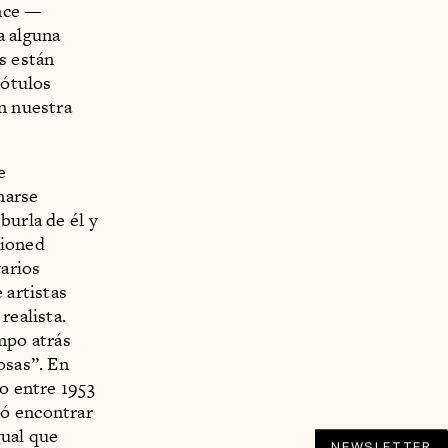
ence —
a alguna
s están
rótulos
en nuestra
e
marse
burla de él y
sioned
arios
 artistas
realista.
mpo atrás
osas”. En
zo entre 1953
tó encontrar
gual que
NEWSLETTER