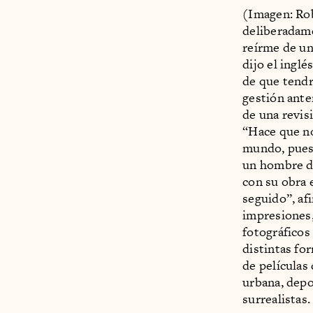
(Imagen: Rob
deliberadame
reírme de una
dijo el ing
de que tendr
gestión ante
de una revisi
“Hace que no
mundo, pues 
un hombre de
con su obra 
seguido”, af
impresiones, 
fotográficos
distintas fo
de películas 
urbana, depor
surrealistas.