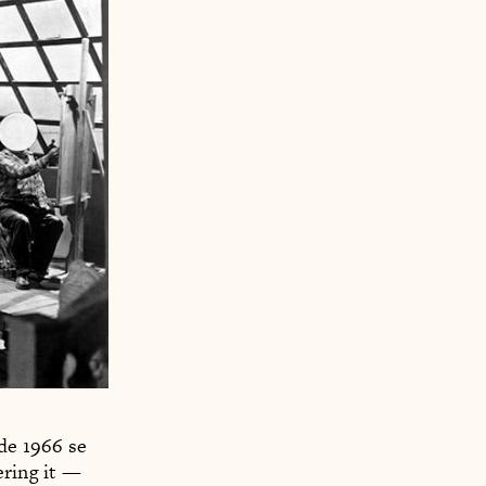
 de 1966 se
ering it —