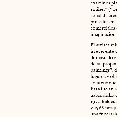
examines pla
smiles." (“T
señal de cre
pintadas en 
comerciales 
imaginación 
El artista re
irreverente 
demasiado en
de su propia
paintings”, 
lugares y ob
amateur que 
Esta fue su 
había dicho 
1970 Baldess
y 1966 porqu
una funeraria