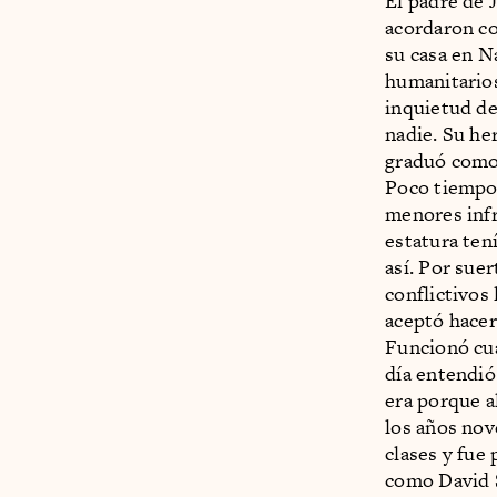
El padre de 
acordaron co
su casa en N
humanitarios 
inquietud de 
nadie. Su he
graduó como 
Poco tiempo
menores infr
estatura ten
así. Por sue
conflictivos 
aceptó hacer
Funcionó cu
día entendió
era porque a
los años nov
clases y fue
como David S