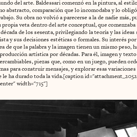
undo del arte. Baldessari comenzó en la pintura, al estil
o abstracto, comparación que lo incomodaba y lo obligó
rabajo. Su obra no volvió a parecerse a la de nadie más, p
 propia veta dentro del arte conceptual, que comenzaba 
década de los sesenta, privilegiando la teoría y las ideas 
ista y sus decisiones estéticas o formales. Su interés por
dea de que la palabra y la imagen tienen un mismo peso, h
 producción artística por décadas. Para él, imagen y texto
ercambiables, piezas que, como en un juego, pueden ord
rmas para construir mensajes, y explorar esas variaciones
 le ha durado toda la vida.[caption id="attachment_205
center" width="715"]