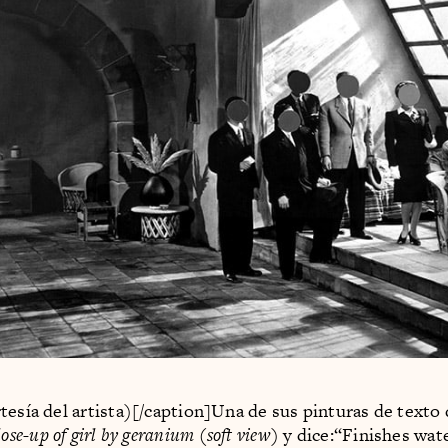
tesía del artista)[/caption]Una de sus pinturas de texto
ose-up of girl by geranium (soft view)
y dice:“Finishes wat