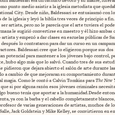
John Baldessari era un católico devoto y su madre, luteran
mo punto medio asistir a la iglesia metodista que queda
ational City. Desde niño, Baldessari se entusiasmó con l
de la iglesia y leyó la biblia tres veces de principio a fin.
ser artista, pero no le parecía que el arte tuviera el pod
rmana le sugirió convertirse en maestro y él hizo ambas 
artista y empezó a dar clases en escuelas públicas de Sa
 después lo contrataron para dar un curso en un campa
actores. Baldessari cree que lo eligieron porque sus dos
ían potencial para mantener a los jóvenes bajo control, p
rte, hubo algo más que lo salvó. Cuando tres de sus estu
le pidieron que dejara abierto el salón de arte durante la
lo a cambio de que mejoraran su comportamiento durante
al magia. Como le contó a Calvin Tomkins para
The New 
 que si por alguna razón esos jóvenes criminales necesita
lgo bueno tenía que aportar a la humanidad.Desde enton
enta, ya con la barba y el cabello completamente blancos,
 profesor de varias generaciones de artistas, muchos de lo
alle, Jack Goldstein y Mike Kelley, se convirtieron en 