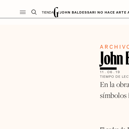
TIENDA
/
JOHN BALDESSARI NO HACE ARTE
ARCHIV
John 
11
.
06
.
19
TIEMPO DE LE
En la obra
símbolos 