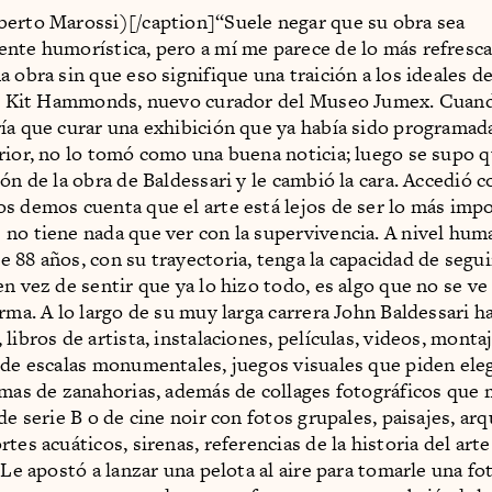
erto Marossi)[/caption]“Suele negar que su obra sea
nte humorística, pero a mí me parece de lo más refresc
 obra sin que eso signifique una traición a los ideales del
lés Kit Hammonds, nuevo curador del Museo Jumex. Cuan
ía que curar una exhibición que ya había sido programada
rior, no lo tomó como una buena noticia; luego se supo q
ón de la obra de Baldessari y le cambió la cara. Accedió c
s demos cuenta que el arte está lejos de ser lo más imp
no tiene nada que ver con la supervivencia. A nivel hum
 88 años, con su trayectoria, tenga la capacidad de segu
en vez de sentir que ya lo hizo todo, es algo que no se v
irma. A lo largo de su muy larga carrera John Baldessari h
libros de artista, instalaciones, películas, videos, monta
 de escalas monumentales, juegos visuales que piden eleg
rmas de zanahorias, además de collages fotográficos que
de serie B o de cine noir con fotos grupales, paisajes, ar
tes acuáticos, sirenas, referencias de la historia del arte
 Le apostó a lanzar una pelota al aire para tomarle una fot