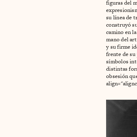
figuras del m
expresionism
su línea de t
construyó su
camino en la 
mano del art
y su firme i
frente de su
símbolos int
distintas fo
obsesión que
align="align