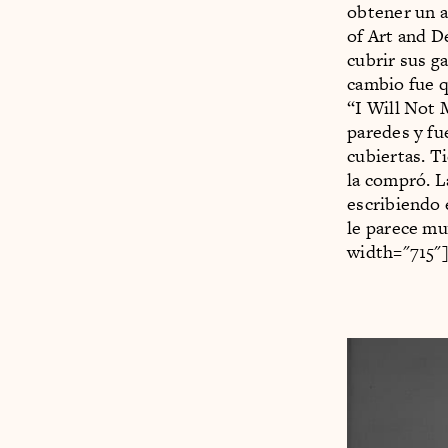
obtener un a
of Art and D
cubrir sus ga
cambio fue qu
“I Will Not 
paredes y fu
cubiertas. T
la compró. L
escribiendo 
le parece mu
width="715"