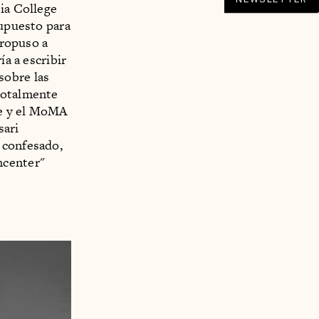
tia College
supuesto para
propuso a
ía a escribir
sobre las
totalmente
se y el MoMA
sari
 confesado,
ncenter"