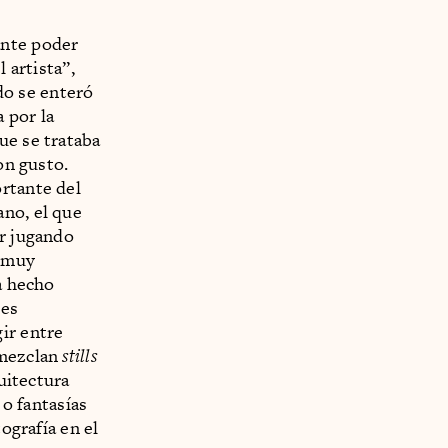
ante poder
 artista”,
do se enteró
 por la
ue se trataba
on gusto.
ortante del
ano, el que
ir jugando
e muy
a hecho
jes
ir entre
 mezclan
stills
quitectura
 o fantasías
ografía en el