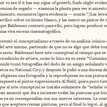
nt to see if it has any signs of growth, finds slight evid
ermina de regarlo — examina la planta para ver si muestr
cimiento, encuentra ligera evidencia — sonríe.”)Las letra
acrílico sobre un lienzo blanco, y las marcó un pintor de 
que Baldessari contrató para ello, pero logran producir 
una viva escena cinematográfica.
inventó el conceptualismo a través de un análisis irónico 
del arte mismo, partiendo de que no es algo que deba to
 serio. Baldessari hace arte conceptual al tiempo que se 
 condición de artista, como lo hizo en su serie “Commis
donde tomó fotografías del dedo de un amigo señalando v
jetos en National City, y después le pidió a una docena de
eligieran una fotografía y la reprodujeran en una pintura 
respuesta al pintor expresionista Al Held, quien poco tie
que al arte conceptual se trataba solamente de “señalar c
ari anunció que iba a incinerar todas las pinturas que hi
e ya no correspondían con sus nuevos intereses. Le cos
 que aceptara cremar pinturas, pero al final lo logró, al i