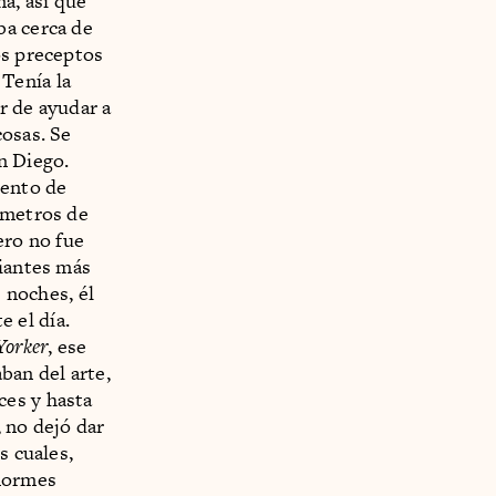
a, así que
ba cerca de
os preceptos
 Tenía la
er de ayudar a
cosas. Se
n Diego.
mento de
 metros de
ero no fue
diantes más
s noches, él
 el día.
Yorker
, ese
ban del arte,
ces y hasta
 no dejó dar
s cuales,
enormes