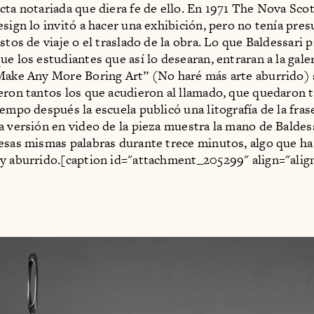
cta notariada que diera fe de ello. En 1971 The Nova Sco
esign lo invitó a hacer una exhibición, pero no tenía pre
stos de viaje o el traslado de la obra. Lo que Baldessari 
e los estudiantes que así lo desearan, entraran a la galer
Make Any More Boring Art” (No haré más arte aburrido) 
eron tantos los que acudieron al llamado, que quedaron 
iempo después la escuela publicó una litografía de la fra
a versión en video de la pieza muestra la mano de Baldes
esas mismas palabras durante trece minutos, algo que ha
y aburrido.[caption id="attachment_205299" align="alig
]