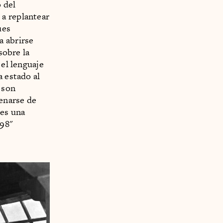
o del
 a replantear
ues
a abrirse
sobre la
 el lenguaje
a estado al
 son
enarse de
 es una
298"