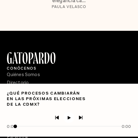
elegancia ca...
PAULA VELASCO
CONÓCENOS
Quiénes Somos
Directorio
¿QUÉ PROCESOS CAMBIARÁN
PÓDCASTS
EN LAS PRÓXIMAS ELECCIONES
Semanario Gatopardo
DE LA CDMX?
En Qué Momento
Crecer en Distopía
0:00
0:00
SÍGUENOS
Facebook