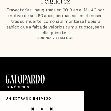
Felguérez
Trayectorias, inaugurada en 2019 en el MUAC por
motivo de sus 90 años, permanece en el museo
tras su muerte, como si al montarse hubiera
sabido que a falta de velorios tumultuosos, sería
ella quien te...
AURORA VILLASEÑOR
CONÓCENOS
Quiénes Somos
UN EXTRAÑO ENEMIGO
Directorio
PÓDCASTS