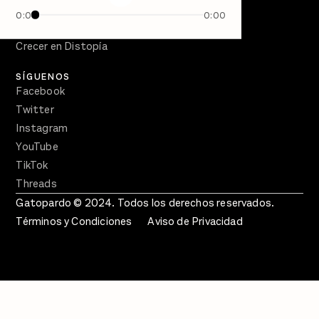
Semanario Gatopardo
0:00
0:00
En Qué Momento
Crecer en Distopía
SÍGUENOS
Facebook
Twitter
Instagram
YouTube
TikTok
Threads
Gatopardo © 2024. Todos los derechos reservados.
Términos y Condiciones
Aviso de Privacidad