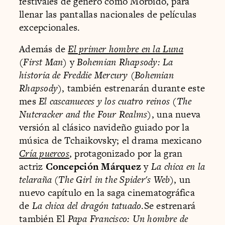
festivales de género como Mórbido, para
llenar las pantallas nacionales de películas
excepcionales.
Además de
El primer hombre en la Luna
(
First Man
) y
Bohemian Rhapsody: La
historia de Freddie Mercury
(
Bohemian
Rhapsody
), también estrenarán durante este
mes
El cascanueces y los cuatro reinos
(
The
Nutcracker and the Four Realms
), una nueva
versión al clásico navideño guiado por la
música de Tchaikovsky; el drama mexicano
Cría puercos
, protagonizado por la gran
actriz
Concepción Márquez
y
La chica en la
telaraña
(
The Girl in the Spider's Web
), un
nuevo capítulo en la saga cinematográfica
de
La chica del dragón tatuado
.Se estrenará
también El
Papa Francisco: Un hombre de