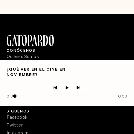
CONÓCENOS
Quiénes Somos
Directorio
¿QUÉ VER EN EL CINE EN
NOVIEMBRE?
PÓDCASTS
Semanario Gatopardo
En Qué Momento
0:00
0:00
Crecer en Distopía
SÍGUENOS
Facebook
Twitter
Instagram