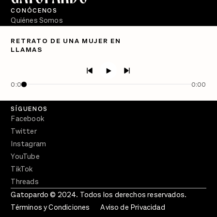
CONÓCENOS
Quiénes Somos
Directorio
RETRATO DE UNA MUJER EN
LLAMAS
PÓDCASTS
Semanario Gatopardo
En Qué Momento
0:00
0:00
Crecer en Distopía
SÍGUENOS
Facebook
Twitter
Instagram
YouTube
TikTok
Threads
Gatopardo © 2024. Todos los derechos reservados.
Términos y Condiciones
Aviso de Privacidad