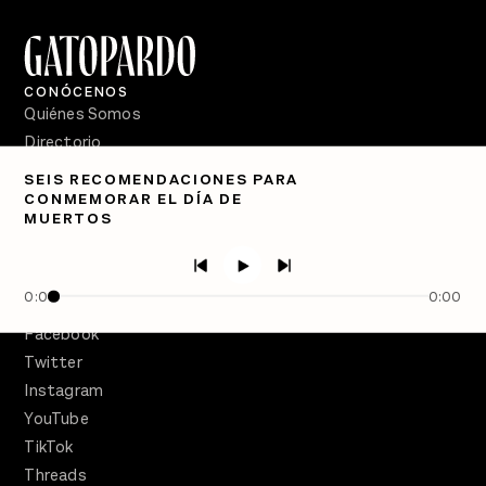
CONÓCENOS
Quiénes Somos
Directorio
SEIS RECOMENDACIONES PARA
PÓDCASTS
CONMEMORAR EL DÍA DE
Semanario Gatopardo
MUERTOS
En Qué Momento
Crecer en Distopía
0:00
0:00
SÍGUENOS
Facebook
Twitter
Instagram
YouTube
TikTok
Threads