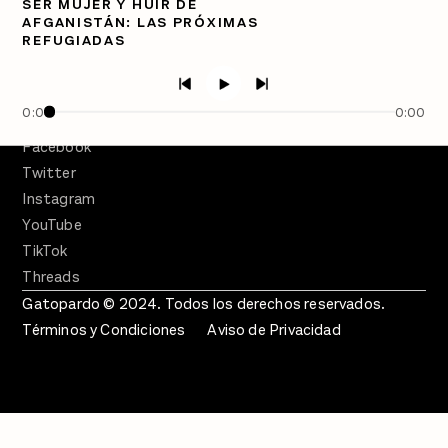
SER MUJER Y HUIR DE
PÓDCASTS
AFGANISTÁN: LAS PRÓXIMAS
Semanario Gatopardo
REFUGIADAS
En Qué Momento
Crecer en Distopía
0:00
0:00
SÍGUENOS
Facebook
Twitter
Instagram
YouTube
TikTok
Threads
Gatopardo © 2024. Todos los derechos reservados.
Términos y Condiciones
Aviso de Privacidad