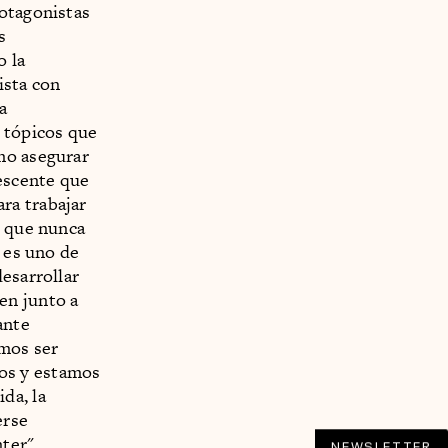
rotagonistas
s
o la
ista con
a
 tópicos que
mo asegurar
lescente que
ra trabajar
s que nunca
s es uno de
esarrollar
en junto a
ante
emos ser
os y estamos
ida, la
erse
nter"
NEWSLETTER