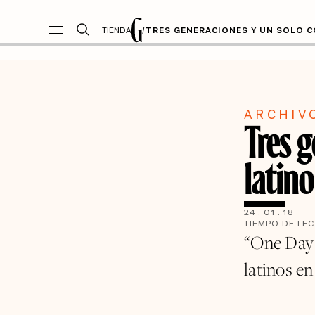
TIENDA
/
TRES GENERACIONES Y UN SOLO 
ARCHIV
Tres 
latino
24
.
01
.
18
TIEMPO DE LE
“One Day a
latinos en