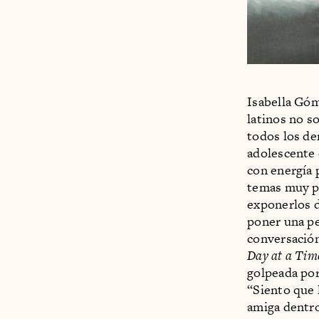
Isabella Góm
latinos no s
todos los de
adolescente 
con energía 
temas muy pe
exponerlos d
poner una pe
conversación
Day at a Ti
golpeada por
“Siento que 
amiga dentro