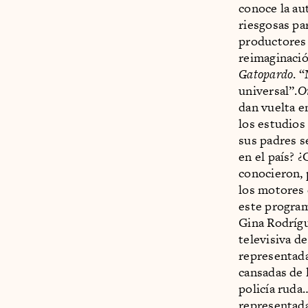
conoce la au
riesgosas par
productores 
reimaginaci
Gatopardo
. 
universal”.
O
dan vuelta e
los estudios
sus padres s
en el país? 
conocieron, 
los motores 
este program
Gina Rodríg
televisiva d
representad
cansadas de l
policía ruda
representada