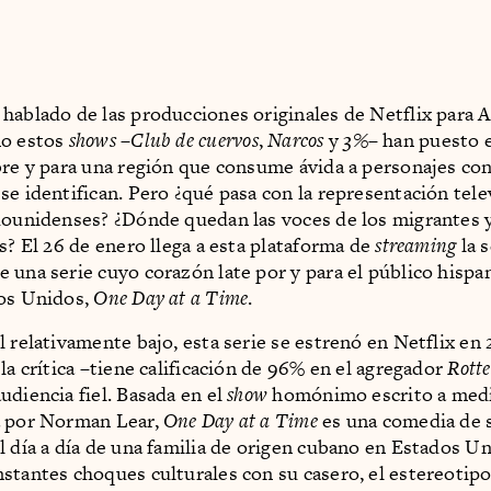
hablado de las producciones originales de Netflix para 
mo estos
shows
–
Club de cuervos
,
Narcos
y
3%
– han puesto 
bre y para una región que consume ávida a personajes co
se identifican. Pero ¿qué pasa con la representación telev
dounidenses? ¿Dónde quedan las voces de los migrantes 
os? El 26 de enero llega a esta plataforma de
streaming
la 
 una serie cuyo corazón late por y para el público hisp
dos Unidos,
One Day at a Time
.
l relativamente bajo, esta serie se estrenó en Netflix en 
la crítica –tiene calificación de 96% en el agregador
Rott
udiencia fiel. Basada en el
show
homónimo escrito a medi
a por Norman Lear,
One Day at a Time
es una comedia de 
l día a día de una familia de origen cubano en Estados Un
stantes choques culturales con su casero, el estereotip