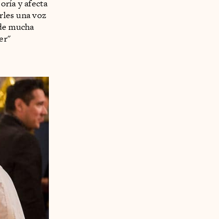
oría y afecta
arles una voz
 de mucha
er"