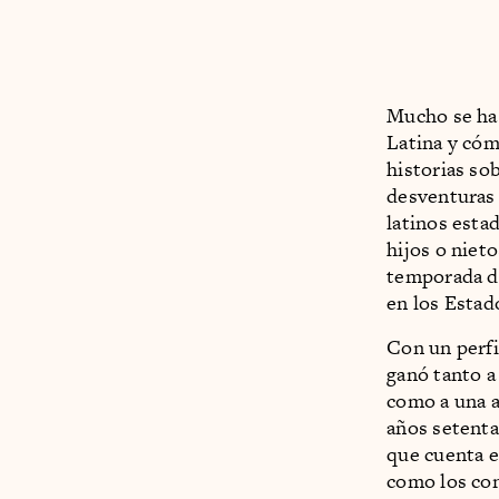
Mucho se ha 
Latina y có
historias so
desventuras 
latinos esta
hijos o niet
temporada de
en los Esta
Con un perfi
ganó tanto a 
como a una a
años setent
que cuenta e
como los con