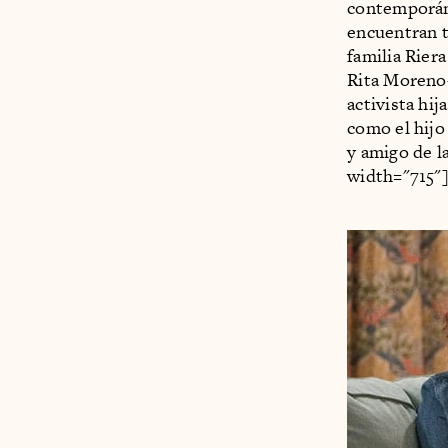
contemporáne
encuentran t
familia Riera
Rita Moreno–
activista hi
como el hijo
y amigo de l
width="715"