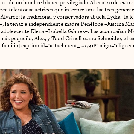
o de un hombre blanco privilegiado.Al centro de esta s
res talentosas actrices que interpretan a las tres generac
 Álvarez: la tradicional y conservadora abuela Lydia –la l
, la tenaz e independiente madre Penélope –Justina Mac
ja adolescente Elena –Isabella Gómez–. Las acompañan Ma
 más pequeño, Alex, y Todd Grinell como Schneider, el c
a familia.[caption id="attachment_207318" align="alignce
]