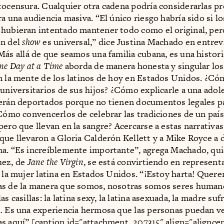
tocensura. Cualquier otra cadena podría considerarlas p
a una audiencia masiva. “El único riesgo habría sido si lo
hubieran intentado mantener todo como el original, per
ón del
show
es universal,” dice Justina Machado en entrev
“Más allá de que seamos una familia cubana, es una histori
ne Day at a Time
aborda de manera honesta y singular los
n la mente de los latinos de hoy en Estados Unidos. ¿Có
 universitarios de sus hijos? ¿Cómo explicarle a una ado
erán deportados porque no tienen documentos legales pa
¿Cómo convencerlos de celebrar las tradiciones de un paí
pero que llevan en la sangre? Acercarse a estas narrativa
que llevaron a Gloria Calderón Kellett y a Mike Royce a d
a. “Es increíblemente importante”, agrega Machado, qui
uez, de
Jane the Virgin
, se está convirtiendo en represent
e la mujer latina en Estados Unidos. “¡Estoy harta! Quer
as de la manera que somos, nosotras somos seres human
as casillas: la latina sexy, la latina asexuada, la madre sufr
… Es una experiencia hermosa que las personas puedan v
s aquí”.[caption id="attachment_207315" align="alignce