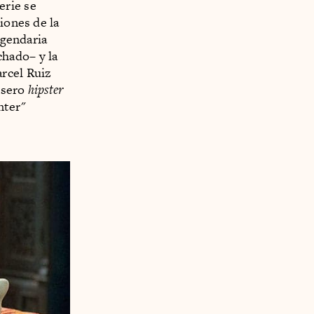
erie se
iones de la
egendaria
hado– y la
rcel Ruiz
asero
hipster
nter"