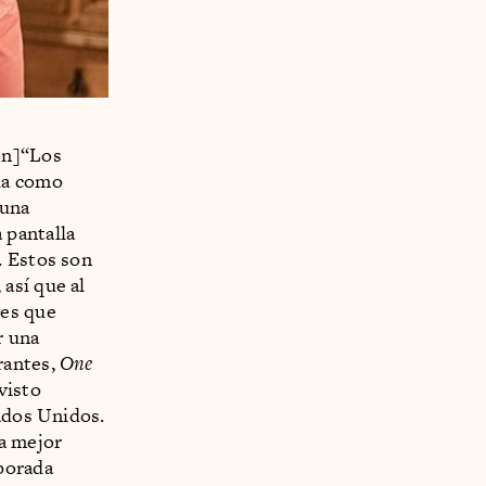
on]“Los
da como
 una
 pantalla
. Estos son
así que al
nes que
r una
rantes,
One
visto
tados Unidos.
ya mejor
porada