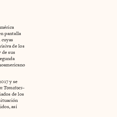
América
en pantalla
n cuyas
isiva de los
y de sus
segunda
anoamericano
2017 y se
en Tomatoes
–
ados de los
situación
idos, así
o