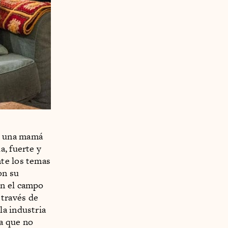
s una mamá
, fuerte y
nte los temas
on su
en el campo
 través de
la industria
a que no