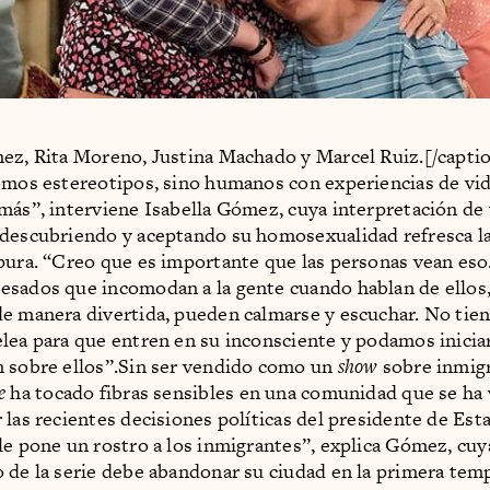
ez, Rita Moreno, Justina Machado y Marcel Ruiz.[/capti
omos estereotipos, sino humanos con experiencias de vi
más”, interviene Isabella Gómez, cuya interpretación de
descubriendo y aceptando su homosexualidad refresca la
pura. “Creo que es importante que las personas vean eso
sados que incomodan a la gente cuando hablan de ellos, 
e manera divertida, pueden calmarse y escuchar. No tie
lea para que entren en su inconsciente y podamos inicia
 sobre ellos”.Sin ser vendido como un
show
sobre inmig
me
ha tocado fibras sensibles en una comunidad que se ha 
 las recientes decisiones políticas del presidente de Es
le pone un rostro a los inmigrantes”, explica Gómez, cu
 de la serie debe abandonar su ciudad en la primera tem