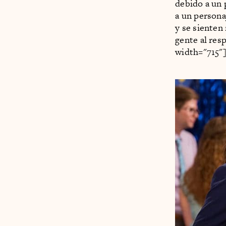
debido a un 
a un persona
y se sienten
gente al res
width="715"