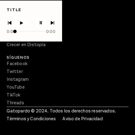
Quiénes Somos
TITLE
Directorio
PÓDCASTS
Semanario Gatopardo
0:00
0:00
En Qué Momento
Crecer en Distopía
SÍGUENOS
Facebook
Twitter
Instagram
YouTube
TikTok
Threads
Gatopardo © 2024. Todos los derechos reservados.
Términos y Condiciones
Aviso de Privacidad