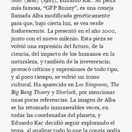
Não! (Blue)
(1982), Eduardo Kac. Su pieza
más famosa, “GFP Bunny”, es una coneja
llamada Alba modificada genéticamente
para que, bajo cierta luz, se vea verde
fosforescente. La presentó en el año 2000,
junto con el nuevo milenio. Esta pieza se
volvió una expresión del futuro, de la
ciencia, del impacto de los humanos en la
naturaleza, y también de la irreverencia;
provocó críticas y expresiones de todo tipo,
y al poco tiempo, se volvió un ícono
cultural. Ha aparecido en
Los Simpsons, The
Big Bang Theory
y
Sherlock
, por mencionar
unas pocas referencias. La imagen de Alba
se ha retomado innumerables veces, en
todas las coordenadas del planeta, y
Eduardo Kac decidió seguir explorando el
tema, al analizar todo lo que la coneja podía