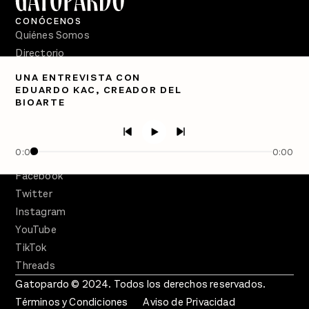
CONÓCENOS
Quiénes Somos
Directorio
UNA ENTREVISTA CON
PÓDCASTS
EDUARDO KAC, CREADOR DEL
Semanario Gatopardo
BIOARTE
En Qué Momento
Crecer en Distopía
0:00
0:00
SÍGUENOS
Facebook
Twitter
Instagram
YouTube
TikTok
Threads
Gatopardo © 2024. Todos los derechos reservados.
Términos y Condiciones
Aviso de Privacidad