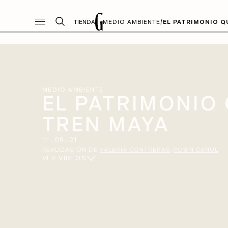
TIENDA
MEDIO AMBIENTE
/
EL PATRIMONIO Q
MEDIO AMBIENTE
EL PATRIMONIO 
TREN MAYA
11
.
08
.
21
REALIZACIÓN DE
VALERIA CONTRERAS
ROBIN CANUL
VER VIDEOS