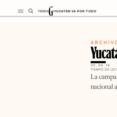
TIENDA
/
YUCATÁN VA POR TODO
ARCHIV
Yucat
03
.
06
.
16
TIEMPO DE LE
La campañ
nacional a