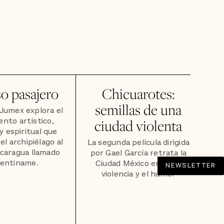
so pasajero
Chicuarotes:
semillas de una
Jumex explora el
nto artístico,
ciudad violenta
 y espiritual que
el archipiélago al
La segunda película dirigida
icaragua llamado
por Gael García retrata la
lentiname.
Ciudad México entre la
NEWSLETTER
violencia y el humor