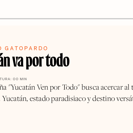
O GATOPARDO
án va por todo
CTURA:
00
MIN
a "Yucatán Ven por Todo" busca acercar al 
 Yucatán, estado paradisiaco y destino versát