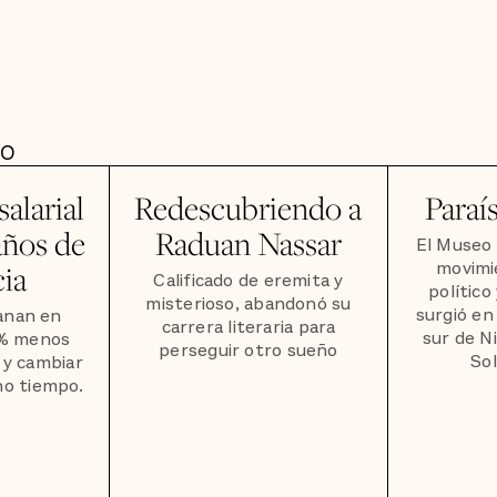
DO
salarial
Redescubriendo a
Paraí
años de
Raduan Nassar
El Museo 
movimie
cia
Calificado de eremita y
político
misterioso, abandonó su
surgió en 
anan en
carrera literaria para
sur de N
2% menos
perseguir otro sueño
So
 y cambiar
o tiempo.