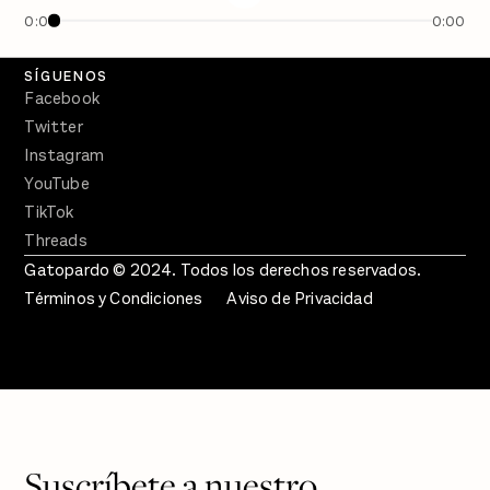
En Qué Momento
0:00
0:00
Crecer en Distopía
SÍGUENOS
Facebook
Twitter
Instagram
YouTube
TikTok
Threads
Gatopardo © 2024. Todos los derechos reservados.
Términos y Condiciones
Aviso de Privacidad
Suscríbete a nuestro