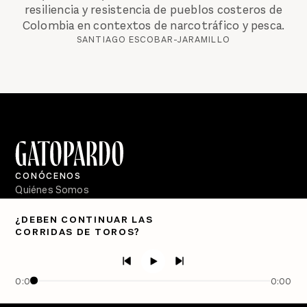
resiliencia y resistencia de pueblos costeros de
Colombia en contextos de narcotráfico y pesca.
SANTIAGO ESCOBAR-JARAMILLO
CONÓCENOS
Quiénes Somos
Directorio
¿DEBEN CONTINUAR LAS
CORRIDAS DE TOROS?
PÓDCASTS
Semanario Gatopardo
En Qué Momento
0:00
0:00
Crecer en Distopía