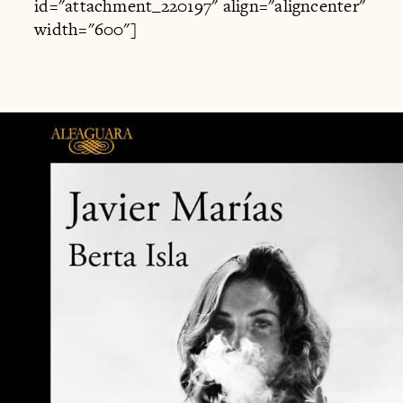
id="attachment_220197" align="aligncenter"
width="600"]