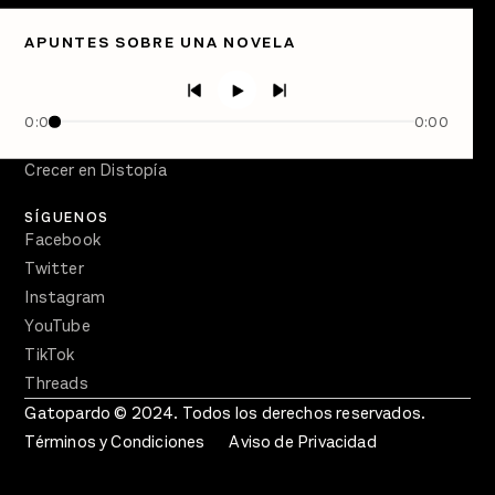
Quiénes Somos
APUNTES SOBRE UNA NOVELA
Directorio
PÓDCASTS
Semanario Gatopardo
0:00
0:00
En Qué Momento
Crecer en Distopía
SÍGUENOS
Facebook
Twitter
Instagram
YouTube
TikTok
Threads
Gatopardo © 2024. Todos los derechos reservados.
Términos y Condiciones
Aviso de Privacidad