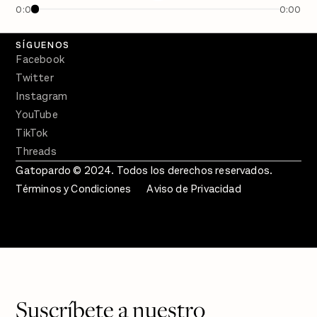
0:00
0:00
Crecer en Distopía
SÍGUENOS
Facebook
Twitter
Instagram
YouTube
TikTok
Threads
Gatopardo © 2024. Todos los derechos reservados.
Términos y Condiciones
Aviso de Privacidad
Suscríbete a nuestro