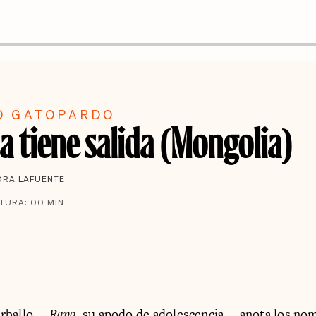
)
O GATOPARDO
a tiene salida (Mongolia)
DRA LAFUENTE
CTURA:
00
MIN
rballo —
Rapa
, su apodo de adolescencia— anota los no