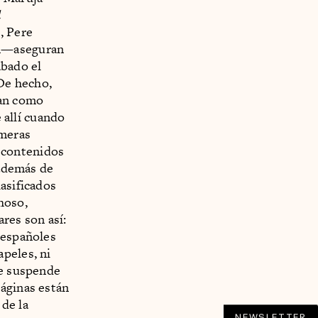
l
a
, Pere
án—aseguran
abado el
.De hecho,
ían como
e allí cuando
imeras
y contenidos
 además de
asificados
hoso,
ares son así:
españoles
peles, ni
Se suspende
páginas están
de la
NEWSLETTER