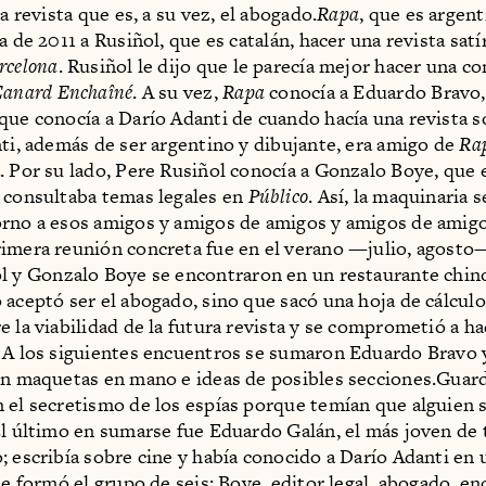
la revista que es, a su vez, el abogado.
Rapa
, que es argent
a de 2011 a Rusiñol, que es catalán, hacer una revista satí
rcelona
. Rusiñol le dijo que le parecía mejor hacer una c
Canard Enchaîné
. A su vez,
Rapa
conocía a Eduardo Bravo,
que conocía a Darío Adanti de cuando hacía una revista 
nti, además de ser argentino y dibujante, era amigo de
Ra
. Por su lado, Pere Rusiñol conocía a Gonzalo Boye, que e
 consultaba temas legales en
Público
. Así, la maquinaria 
rno a esos amigos y amigos de amigos y amigos de amig
imera reunión concreta fue en el verano —julio, agosto
ol y Gonzalo Boye se encontraron en un restaurante chin
 aceptó ser el abogado, sino que sacó una hoja de cálculo
e la viabilidad de la futura revista y se comprometió a ha
 A los siguientes encuentros se sumaron Eduardo Bravo 
on maquetas en mano e ideas de posibles secciones.Guar
 el secretismo de los espías porque temían que alguien s
El último en sumarse fue Eduardo Galán, el más joven de
; escribía sobre cine y había conocido a Darío Adanti en u
 se formó el grupo de seis: Boye, editor legal, abogado, e