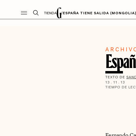
TIENDA
/
ESPAÑA TIENE SALIDA (MONGOLIA
ARCHIV
Españ
TEXTO DE
SAN
13
.
11
.
13
TIEMPO DE LE
Fernando Ca