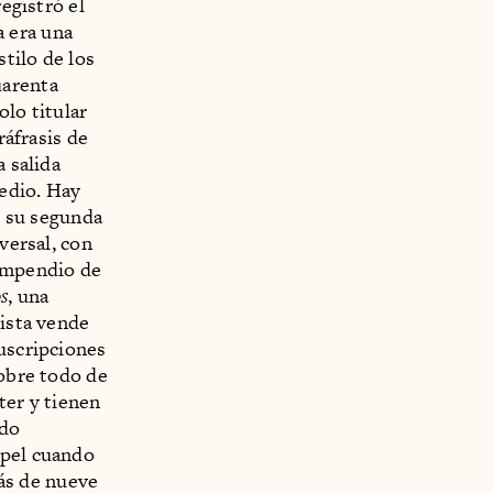
registró el
 era una
stilo de los
uarenta
olo titular
ráfrasis de
a salida
edio. Hay
r su segunda
versal, con
ompendio de
s
, una
vista vende
suscripciones
sobre todo de
ter y tienen
ado
apel cuando
ás de nueve