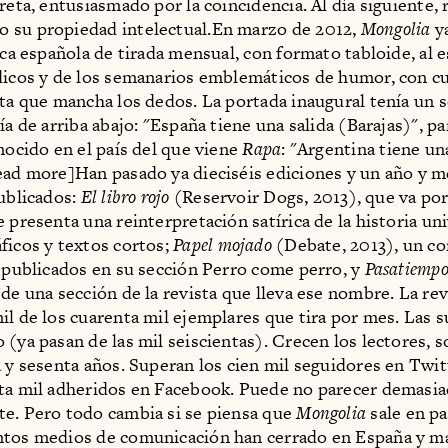
reta, entusiasmado por la coincidencia. Al día siguiente, 
 su propiedad intelectual.En marzo de 2012,
Mongolia
ya
ica española de tirada mensual, con formato tabloide, al e
dicos y de los semanarios emblemáticos de humor, con c
nta que mancha los dedos. La portada inaugural tenía un s
ía de arriba abajo: "España tiene una salida (Barajas)", pa
onocido en el país del que viene
Rapa
: "Argentina tiene un
ead more]Han pasado ya dieciséis ediciones y un año y m
publicados:
El libro rojo
(Reservoir Dogs, 2013), que va po
 presenta una reinterpretación satírica de la historia uni
ficos y textos cortos;
Papel mojado
(Debate, 2013), un c
s publicados en su sección Perro come perro, y
Pasatiempo
 de una sección de la revista que lleva ese nombre. La re
il de los cuarenta mil ejemplares que tira por mes. Las 
 (ya pasan de las mil seiscientas). Crecen los lectores, 
a y sesenta años. Superan los cien mil seguidores en Twit
ta mil adheridos en Facebook. Puede no parecer demasi
e. Pero todo cambia si se piensa que
Mongolia
sale en p
ntos medios de comunicación han cerrado en España y m