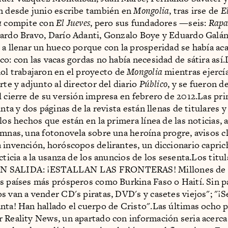
n desde junio escribe también en
Mongolia
, tras irse de
E
a
compite con
El Jueves
, pero sus fundadores —seis:
Rap
uardo Bravo, Darío Adanti, Gonzalo Boye y Eduardo Gal
 a llenar un hueco porque con la prosperidad se había ac
co: con las vacas gordas no había necesidad de sátira así
ol trabajaron en el proyecto de
Mongolia
mientras ejerc
rte y adjunto al director del diario
Público
, y se fueron d
l cierre de su versión impresa en febrero de 2012.Las pr
inta y dos páginas de la revista están llenas de titulares 
 los hechos que están en la primera línea de las noticias,
umnas, una fotonovela sobre una heroína progre, avisos cl
 invención, horóscopos delirantes, un diccionario capric
cticia a la usanza de los anuncios de los sesenta.Los titul
 SALIDA: ¡ESTALLAN LAS FRONTERAS! Millones de 
s países más prósperos como Burkina Faso o Haití. Sin pa
s van a vender CD's piratas, DVD's y casetes viejos"; "¡
nta! Han hallado el cuerpo de Cristo".Las últimas ocho 
 Reality News, un apartado con información seria acerca 