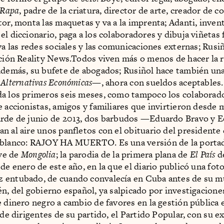
Rapa
, padre de la criatura, director de arte, creador de c
tor, monta las maquetas y va a la imprenta; Adanti, inven
l diccionario, paga a los colaboradores y dibuja viñetas f
eva las redes sociales y las comunicaciones externas; Rusi
cción Reality News.Todos viven más o menos de hacer la 
además, su bufete de abogados; Rusiñol hace también una
a
Alternativas Económicas
—, ahora con sueldos aceptables
a los primeros seis meses, como tampoco los colaborado
 accionistas, amigos y familiares que invirtieron desde m
arde de junio de 2013, dos barbudos —Eduardo Bravo y 
n al aire unos panfletos con el obituario del presidente
 blanco: RAJOY HA MUERTO. Es una versión de la portad
ve de
Mongolia
; la parodia de la primera plana de
El País
d
de enero de este año, en la que el diario publicó una foto
 entubado, de cuando convalecía en Cuba antes de su 
én, del gobierno español, ya salpicado por investigaciones
e dinero negro a cambio de favores en la gestión pública
 de dirigentes de su partido, el Partido Popular, con su e