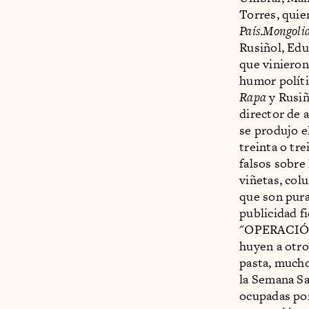
Torres, quie
País
.
Mongoli
Rusiñol, Ed
que vinieron
humor políti
Rapa
y Rusiñ
director de a
se produjo e
treinta o tre
falsos sobre
viñetas, col
que son pura
publicidad fi
"OPERACIÓN
huyen a otro
pasta, mucho
la Semana Sa
ocupadas por