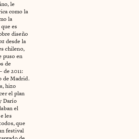
ino, le
rica como la
omo la
 que es
sobre diseño
pa
desde la
s chileno,
se puso en
os de
— de 2011:
o de Madrid.
s, hizo
cer el plan
y Darío
daban el
e les
 todos, que
n festival
ncargado de