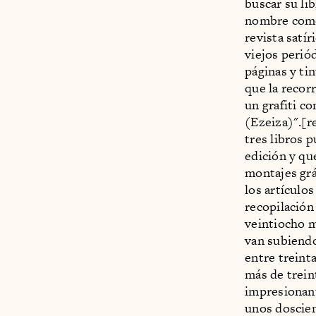
buscar su lib
nombre como
revista satír
viejos perió
páginas y ti
que la recorr
un grafiti c
(Ezeiza)".[r
tres libros 
edición y que
montajes grá
los artículo
recopilación
veintiocho m
van subiendo
entre treint
más de trein
impresionant
unos doscie