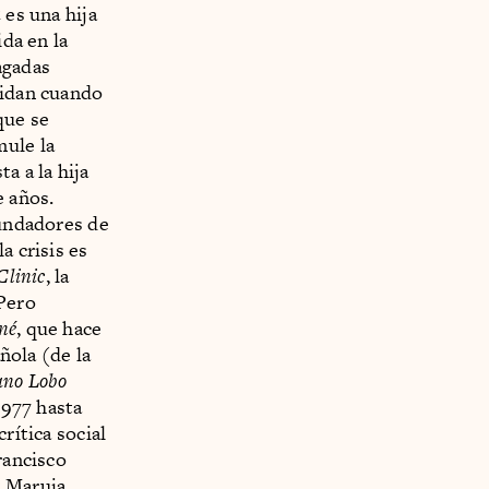
a
es una hija
ida en la
agadas
cidan cuando
que se
mule la
a a la hija
e años.
fundadores de
a crisis es
Clinic
, la
 Pero
né
, que hace
añola (de la
no Lobo
977 hasta
rítica social
rancisco
y Maruja