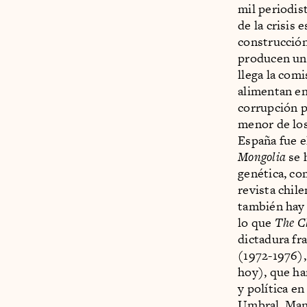
mil periodist
de la crisis 
construcción
producen uno
llega la com
alimentan en
corrupción p
menor de los
España fue e
Mongolia
se 
genética, co
revista chil
también hay 
lo que
The Cl
dictadura fr
(1972-1976)
hoy), que han
y política e
Umbral, Man