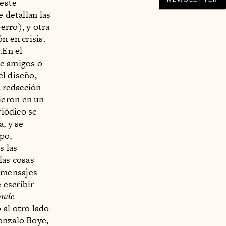
 este
 detallan las
erro), y otra
n en crisis.
.En el
de amigos o
el diseño,
a redacción
ieron en un
riódico se
, y se
po,
s las
las cosas
s mensajes—
 escribir
onde
 al otro lado
onzalo Boye,