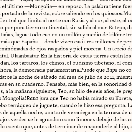
ja el último —Mongolia— en reposo. La palabra tiene fuerz
a portada de la revista, sobresaliendo en los quioscos.M
Central que limita al norte con Rusia y al sur, al este, al 
o por pura tierra continental, sin salida al mar. Estepa, d
añas, lagos: todo eso en un millón y medio de kilómetr
más que España— donde viven casi tres millones de per
minómadas de ojos rasgados y piel morena. Un tercio de
ital, Ulaanbaatar. En la historia de estas tierras están los
kidan, los tártaros, los chinos, el budismo tibetano, el c
 ahora, la democracia parlamentaria.Puede que
Rapa
no co
datos la noche de sábado del mes de julio de 2011, mient
bras en su cuaderno. Pensaba, más bien, en la sonoridad d
s, a la mañana siguiente, Teo, su hijo de seis años, le p
s Mongolia?
Rapa
jura que Teo no había mirado su libreta,
bo terráqueo de juguete, cuando le hizo esa pregunta. L
 de aquella noche, una tarde veraniega en la terraza de u
ojos verdes se le agrandan como limones debajo de las ce
do cuenta que, antes de terminar de responderle al hijo, 