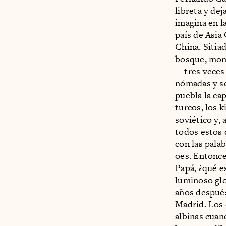
libreta y de
imagina en l
país de Asia 
China. Sitiad
bosque, mont
—tres veces 
nómadas y se
puebla la cap
turcos, los 
soviético y,
todos estos 
con las pala
oes. Entonce
Papá, ¿qué e
luminoso glo
años después
Madrid. Los 
albinas cuan