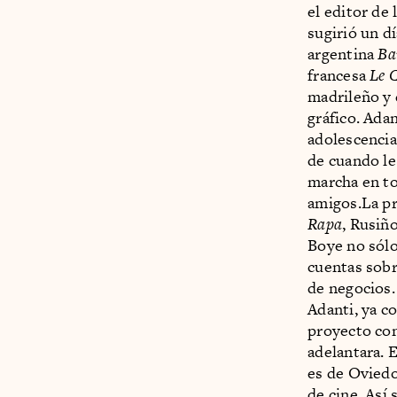
el editor de 
sugirió un dí
argentina
Ba
francesa
Le 
madrileño y 
gráfico. Ada
adolescencia
de cuando le
marcha en to
amigos.La pr
Rapa
, Rusiñ
Boye no sólo
cuentas sobr
de negocios.
Adanti, ya c
proyecto con
adelantara. 
es de Oviedo
de cine. Así