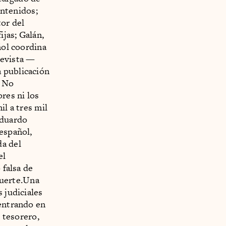
ontenidos;
tor del
ijas; Galán,
ñol coordina
revista —
 publicación
. No
res ni los
il a tres mil
Eduardo
 español,
a del
el
 falsa de
muerte.Una
 judiciales
 entrando en
x tesorero,