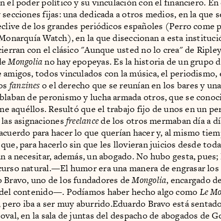
n el poder político y su vinculación con el financiero. En
secciones fijas: una dedicada a otros medios, en la que se
eclive de los grandes periódicos españoles (Perro come p
(Monarquía Watch), en la que diseccionan a esta institució
cierran con el clásico "Aunque usted no lo crea" de Ripley
de
Mongolia
no hay epopeyas. Es la historia de un grupo 
 amigos, todos vinculados con la música, el periodismo, 
los
fanzines
o el derecho que se reunían en los bares y un
blaban de peronismo y lucha armada otros, que se conoc
ine aquéllos. Resultó que el trabajo fijo de unos en un pe
 las asignaciones
freelance
de los otros mermaban día a día
acuerdo para hacer lo que querían hacer y, al mismo tiem
que, para hacerlo sin que les llovieran juicios desde toda
an a necesitar, además, un abogado. No hubo gesta, pues; 
curso natural.—El humor era una manera de engrasar lo
 Bravo, uno de los fundadores de
Mongolia
, encargado de
 del contenido—. Podíamos haber hecho algo como
Le M
, pero iba a ser muy aburrido.Eduardo Bravo está sentado
oval, en la sala de juntas del despacho de abogados de G