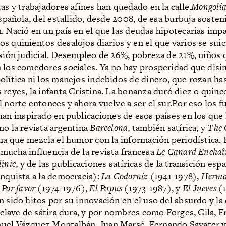
as y trabajadores afines han quedado en la calle.
Mongoli
española, del estallido, desde 2008, de esa burbuja sosten
. Nació en un país en el que las deudas hipotecarias imp
s quinientos desalojos diarios y en el que varios se sui
isión judicial. Desempleo de 26%, pobreza de 21%, niños 
 los comedores sociales. Ya no hay prosperidad que disi
olítica ni los manejos indebidos de dinero, que rozan hast
 reyes, la infanta Cristina. La bonanza duró diez o quinc
l norte entonces y ahora vuelve a ser el sur.Por eso los 
han inspirado en publicaciones de esos países en los que l
mo la revista argentina
Barcelona
, también satírica, y
The 
ena que mezcla el humor con la información periodística.
mucha influencia de la revista francesa
Le Canard Enchaî
inic
, y de las publicaciones satíricas de la transición esp
anquista a la democracia):
La Codorniz
(1941-1978),
Herma
,
Por favor
(1974-1976),
El Papus
(1973-1987), y
El Jueves
(1
 sido hitos por su innovación en el uso del absurdo y la c
n clave de sátira dura, y por nombres como Forges, Gila, F
uel Vázquez Montalbán, Juan Marsé, Fernando Savater 