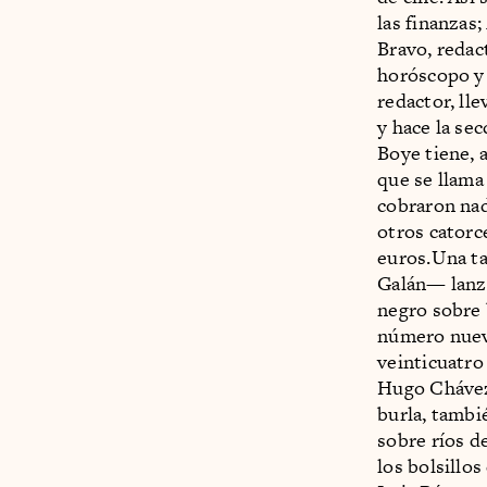
las finanzas;
Bravo, redac
horóscopo y e
redactor, ll
y hace la se
Boye tiene, 
que se llam
cobraron nad
otros catorce
euros.Una t
Galán— lanza
negro sobre
número nue
veinticuatro 
Hugo Chávez
burla, tambi
sobre ríos d
los bolsillos