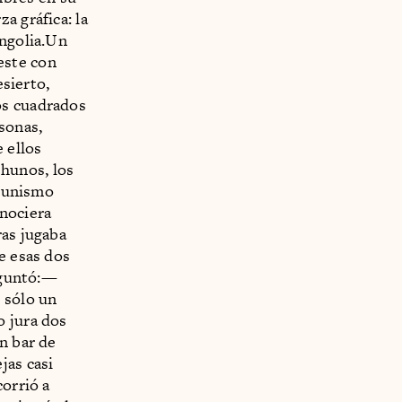
a gráfica: la
ongolia.Un
oeste con
esierto,
os cuadrados
sonas,
 ellos
 hunos, los
omunismo
nociera
ras jugaba
e esas dos
reguntó:—
 sólo un
o jura dos
n bar de
jas casi
corrió a