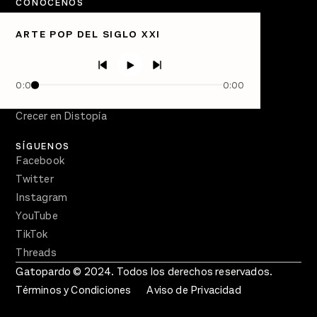
CONÓCENOS
Quiénes Somos
ARTE POP DEL SIGLO XXI
Directorio
PÓDCASTS
Semanario Gatopardo
0:00
0:00
En Qué Momento
Crecer en Distopía
SÍGUENOS
Facebook
Twitter
Instagram
YouTube
TikTok
Threads
Gatopardo © 2024. Todos los derechos reservados.
Términos y Condiciones
Aviso de Privacidad