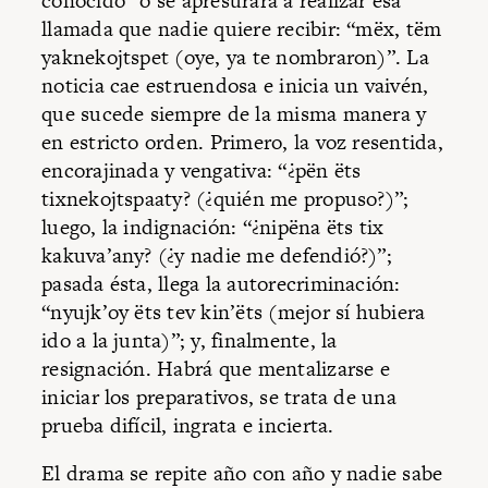
conocido” o se apresurará a realizar esa
llamada que nadie quiere recibir: “mëx, tëm
yaknekojtspet (oye, ya te nombraron)”. La
noticia cae estruendosa e inicia un vaivén,
que sucede siempre de la misma manera y
en estricto orden. Primero, la voz resentida,
encorajinada y vengativa: “¿pën ëts
tixnekojtspaaty? (¿quién me propuso?)”;
luego, la indignación: “¿nipëna ëts tix
kakuva’any? (¿y nadie me defendió?)”;
pasada ésta, llega la autorecriminación:
“nyujk’oy ëts tev kin’ëts (mejor sí hubiera
ido a la junta)”; y, finalmente, la
resignación. Habrá que mentalizarse e
iniciar los preparativos, se trata de una
prueba difícil, ingrata e incierta.
El drama se repite año con año y nadie sabe