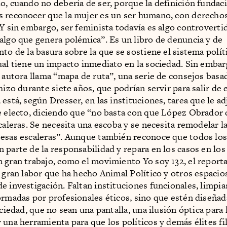
o, cuando no debería de ser, porque la definición fundaci
 reconocer que la mujer es un ser humano, con derecho
 Y sin embargo, ser feminista todavía es algo controvertid
algo que genera polémica”. Es un libro de denuncia y de
nto de la basura sobre la que se sostiene el sistema polít
ual tiene un impacto inmediato en la sociedad. Sin embar
a autora llama “mapa de ruta”, una serie de consejos basa
hizo durante siete años, que podrían servir para salir de 
está, según Dresser, en las instituciones, tarea que le a
e electo, diciendo que “no basta con que López Obrador 
caleras. Se necesita una escoba y se necesita remodelar l
esas escaleras”. Aunque también reconoce que todos lo
 parte de la responsabilidad y repara en los casos en los 
 gran trabajo, como el movimiento Yo soy 132, el reporta
a gran labor que ha hecho Animal Político y otros espacio
e investigación. Faltan instituciones funcionales, limpia
ormadas por profesionales éticos, sino que estén diseñad
ociedad, que no sean una pantalla, una ilusión óptica para 
 una herramienta para que los políticos y demás élites fil