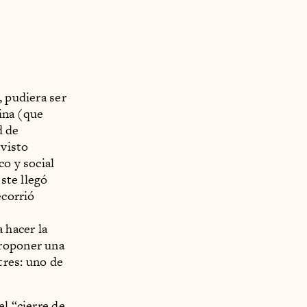
, pudiera ser
cina (que
d de
 visto
co y social
este llegó
ecorrió
 hacer la
proponer una
tres: uno de
el “cierre de