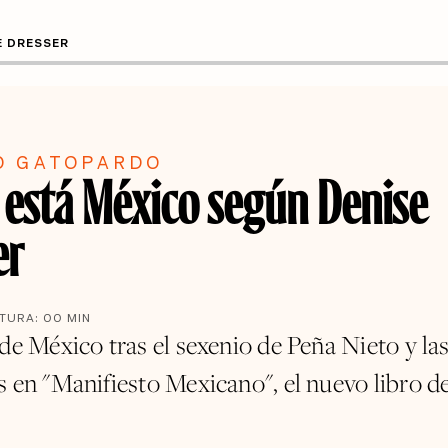
E DRESSER
O GATOPARDO
está México según Denise
er
CTURA:
00
MIN
de México tras el sexenio de Peña Nieto y la
s en "Manifiesto Mexicano", el nuevo libro d