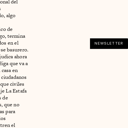
onal del
s
o, algo
ico de
go, termina
dos en el
NEWSLETTER
ese basurero.
djudica ahora
diga que va a
a casa en
s ciudadanos
que civiles
je La Estafa
s de
s, que no
as para
los
tren el