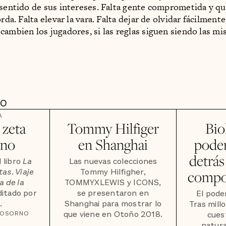
 sentido de sus intereses. Falta gente comprometida y qu
orda. Falta elevar la vara. Falta dejar de olvidar fácilment
cambien los jugadores, si las reglas siguen siendo las mi
DO
A
 zeta
Tommy Hilfiger
Bio
ano
en Shanghai
poder
detrás
 libro
La
Las nuevas colecciones
tas. Viaje
Tommy Hilfigher,
compo
a de la
TOMMYXLEWIS y ICONS,
ditado por
se presentaron en
El pode
.
Shanghai para mostrar lo
Tras mill
que viene en Otoño 2018.
 OSORNO
cues
natura