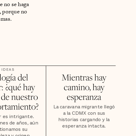
e no se haga
e, porque no
smas.
IDEAS
logía del
Mientras hay
: ¿qué hay
camino, hay
 de nuestro
esperanza
rtamiento?
La caravana migrante llegó
a la CDMX con sus
r es intrigante.
historias cargando y la
ones de años, aún
esperanza intacta.
tionamos su
leza y origen.