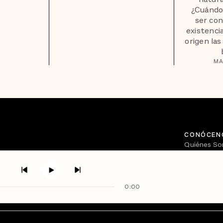
¿Cuándo
ser con
existenci
origen las
MA
CONÓCEN
Quiénes S
Directorio
0:00