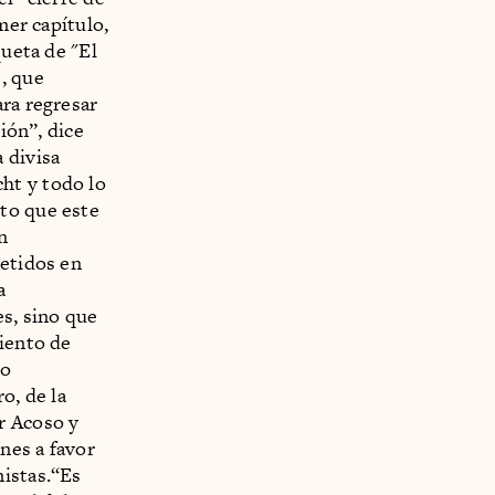
mer capítulo,
queta de "El
, que
ara regresar
ión”, dice
 divisa
ht y todo lo
to que este
n
metidos en
a
es, sino que
miento de
lo
o, de la
r Acoso y
ones a favor
nistas.“Es