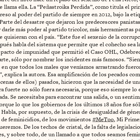
e llama ella. La “Peñastroika Perdida”, como titula el pri
greso al poder del partido de siempre en 2012, bajo la eti
Parte del desastre que dejaron los predecesores panistas
 darle más poder al partido tricolor, más herramientas p
e quisieran con el país. “Este fue el sexenio de la corrupc
pués habla del sistema que permite que el cohecho sea la
l pacto de impunidad que permitió el Caso OHL, Odebrec
rte, sólo por nombrar los incidentes más famosos. “Sien
o en que todos los males que veníamos arrastrando fuero
, explica la autora. Esa amplificación de los pecados co
cenas de ellos) pasados, hicieron que la necesidad de un
a fuerte no sólo fuera necesaria, porque eso siempre lo 
ada. Se necesitaba para encontrar una salida, o un senti
orque lo que los gobiernos de los últimos 18 años fue só
 Habla, por supuesto, de la crisis de desigualdad de géner
ra de feminicidios, de los movimientos
#MeToo
, Mi Prime
remos. De los techos de cristal, de la falta de legislaci
es, y sobre todo, de un llamado a que todos seamos femi