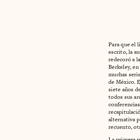
Para que el 
escrito, la a
redecoró a l
Berkeley, en
muchas serie
de México. E
siete años d
todos sus ar
conferencias
recapitulaci
alternativa p
recuento, ot
La primera p