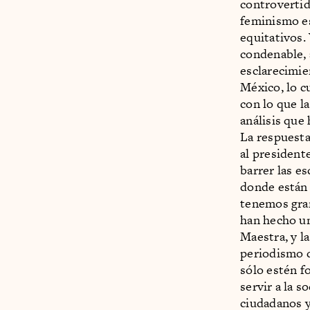
controvertid
feminismo es
equitativos.
condenable, 
esclarecimie
México, lo c
con lo que l
análisis que 
La respuesta 
al president
barrer las es
donde están 
tenemos gran
han hecho un
Maestra, y l
periodismo d
sólo estén f
servir a la s
ciudadanos y