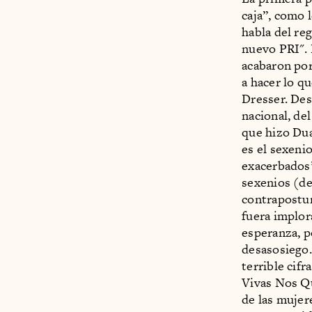
caja”, como l
habla del re
nuevo PRI". 
acabaron por
a hacer lo qu
Dresser. Des
nacional, de
que hizo Dua
es el sexeni
exacerbados”
sexenios (de
contrapostur
fuera implor
esperanza, p
desasosiego.
terrible cif
Vivas Nos Que
de las mujer