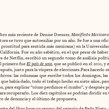
libro más reciente de Denise Dresser,
Manifiesto Mexicano
utora se tuvo que autoexiliar por un año. Se fue a una ofi
a prontitud para sentirla más mexicana) en la Universida
 California. Fue su año sabático, en el que pesar de haber
s de Netflix, escribió un segundo tomo de análisis políti
l primero fue
El país de uno
,
que se publicó en el 2011, y 
espués, justo para la víspera de elecciones.Para hacerlo r
chivos: las columnas que escribe todos los domingos, las
 que había dado, todo el trabajo hecho en siete años, para
ón, para explicar “cómo perdimos el rumbo”, y después 
ara recuperarlo. Los diez capítulos se podrían dividir en 
ro de denuncia y el último de propuesta.
arte del libro hace un repaso del sexenio de Peña Nieto, 