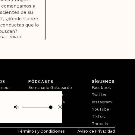
 comenzamos a
scientes de su
a?, ¿dónde tienen
 conductas que lo
buscan?
IA F. MIRET
OS
PÓDCASTS
SÍGUENOS
omos
Semanario Gatopardo
Facebook
En Qué Momento
Twitter
Crecer en Distopía
Instagram
YouTube
TikTok
Threads
Términos y Condiciones
Aviso de Privacidad