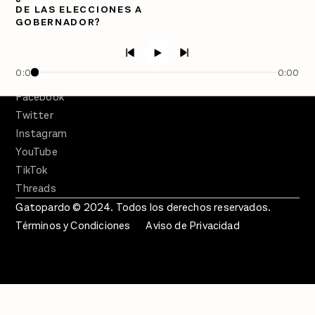
PÓDCASTS
DE LAS ELECCIONES A
Semanario Gatopardo
GOBERNADOR?
En Qué Momento
Crecer en Distopía
0:00
0:00
SÍGUENOS
Facebook
Twitter
Instagram
YouTube
TikTok
Threads
Gatopardo © 2024. Todos los derechos reservados.
Términos y Condiciones
Aviso de Privacidad